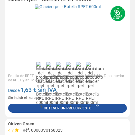
Botella de RPET con acabado de goma y acero inoxidable. Tapa interior
de RPET y anillo de silicona. Sin BPA. A prueba...
1,63
€ sin IVA
Desde
Sin incluir el marcado
OBTENER UN PRESUPUESTO
Citizen Green
4,7
Réf. 00003V0158323