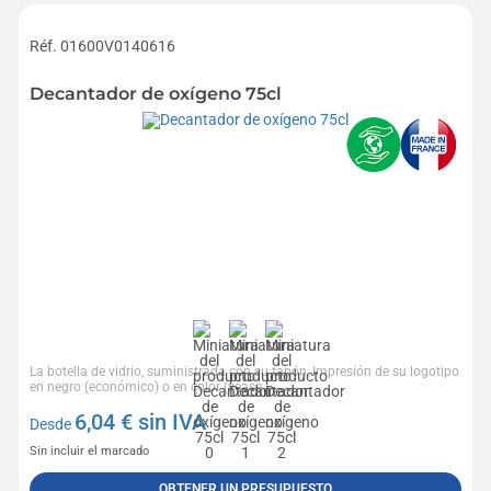
Réf. 01600V0140616
Decantador de oxígeno 75cl
La botella de vidrio, suministrada con su tapón, Impresión de su logotipo
en negro (económico) o en color (véase...
6,04
€ sin IVA
Desde
Sin incluir el marcado
OBTENER UN PRESUPUESTO