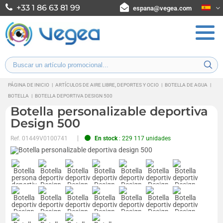
+33 1 86 63 81 99
espana@vegea.com
PÁGINA DE INICIO
|
ARTÍCULOS DE AIRE LIBRE, DEPORTES Y OCIO
|
BOTELLA DE AGUA
|
BOTELLA
|
BOTELLA DEPORTIVA DESIGN 500
Botella personalizable deportiva
Design 500
Ref.
01449V0100741
En stock
: 229 117 unidades