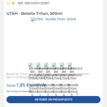
5,0
Réf. 00010V0125387
UTAH - Botella Tritan, 500ml
Botella en Tritan, capacidad 500ml., Dimensión(es) del producto :
Ø6X19.5CM, Material(es) : plástico
1,85
€ sin IVA
Desde
Sin incluir el marcado
OBTENER UN PRESUPUESTO