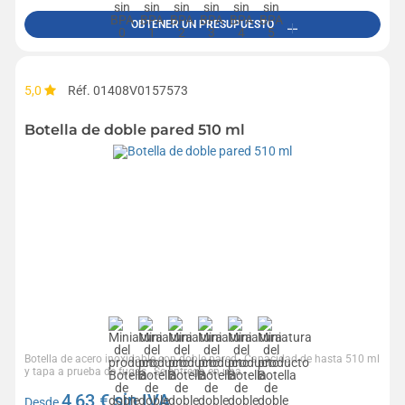
OBTENER UN PRESUPUESTO
5,0
Réf. 01408V0157573
Botella de doble pared 510 ml
Botella de acero inoxidable con doble pared., Capacidad de hasta 510 ml
y tapa a prueba de fugas., Se entrega en una...
4,63
€ sin IVA
Desde