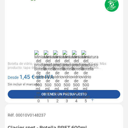
Botella de vidrio, con tapa de neopreno, Capacidad: 500 ml, Más
producto: tapa de rosca y correa, Numerosas posibilidades...
1,45
€ sin IVA
Desde
Sin incluir el marcado
OBTENER UN PRESUPUESTO
Réf. 00010V0148237
Glacier rpet - Botella RPET 600ml