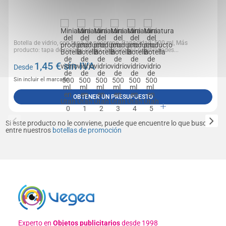
Botella de vidrio, con tapa de neopreno, Capacidad: 500 ml, Más
producto: tapa de rosca y correa, Numerosas posibilidades...
1,45
€ sin IVA
Desde
Sin incluir el marcado
OBTENER UN PRESUPUESTO
Si este producto no le conviene, puede que encuentre lo que busca
entre nuestros
botellas de promoción
Experto en
Objetos publicitarios
desde 1998