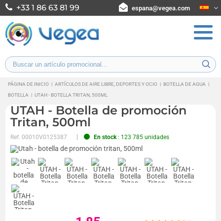
+33 1 86 63 81 99
espana@vegea.com
PÁGINA DE INICIO
|
ARTÍCULOS DE AIRE LIBRE, DEPORTES Y OCIO
|
BOTELLA DE AGUA
|
BOTELLA
|
UTAH - BOTELLA TRITAN, 500ML
UTAH - Botella de promoción
Tritan, 500ml
Ref.
00010V0125387
En stock
: 123 785 unidades