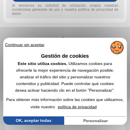
Al enviarnos su solicitud de cotización, acepta nuestras
condiciones generales de uso y nuestra política de privacidad de
datos
EN ESTA CATEGORÍA, ESTOS BOTELLAS
Continuar sin aceptar
DE PROMOCIÓN TAMBIÉN PUEDEN
INTERESARLE
Gestión de cookies
Este sitio utiliza cookies.
Utilizamos cookies para
4,7
Réf. 00010V0125389
ofrecerle la mejor experiencia de navegación posible,
analizar el tráfico del sitio y personalizar nuestros
Botella de vidrio de 500 ml. en Utah
contenidos y publicidad. Puede controlar qué cookies
desea activar haciendo clic en el botón "Personalizar".
Para obtener más información sobre las cookies que utilizamos,
visite nuestro
política de privacidad
OK, aceptar todas
Personalizar