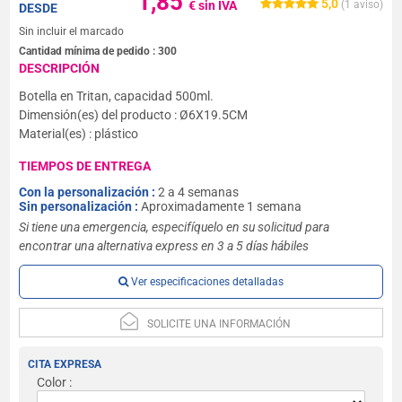
1,85
5,0
€ sin IVA
(
1
aviso)
DESDE
Sin incluir el marcado
Cantidad mínima de pedido :
300
DESCRIPCIÓN
Botella en Tritan, capacidad 500ml.
Dimensión(es) del producto : Ø6X19.5CM
Material(es) : plástico
TIEMPOS DE ENTREGA
Con la personalización :
2 a 4 semanas
Sin personalización :
Aproximadamente 1 semana
Si tiene una emergencia, especifíquelo en su solicitud para
encontrar una alternativa express en 3 a 5 días hábiles
Ver especificaciones detalladas
SOLICITE UNA INFORMACIÓN
CITA EXPRESA
Color :