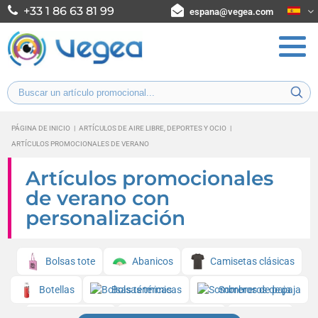
+33 1 86 63 81 99
espana@vegea.com
PÁGINA DE INICIO
|
ARTÍCULOS DE AIRE LIBRE, DEPORTES Y OCIO
|
ARTÍCULOS PROMOCIONALES DE VERANO
Artículos promocionales
de verano con
personalización
Bolsas tote
Abanicos
Camisetas clásicas
Botellas
Bolsas térmicas
Sombreros de paja
Gafas de sol
Botellas de agua
Gorras