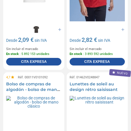
2,09 €
2,82 €
Desde
sin IVA
Desde
sin IVA
Sin incluir el marcado
Sin incluir el marcado
En stock
: 5 892 153 unidades
En stock
: 3 893 592 unidades
CITA EXPRESA
CITA EXPRESA
NUEVO
4,7
Réf. 00011V0101092
Réf. 01462V0248847
Bolso de compras de
Lunettes de soleil au
algodón - bolso de mano
design rétro saisissant
clásico