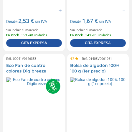
2,53 €
1,67 €
Desde
sin IVA
Desde
sin IVA
Sin incluir el marcado
Sin incluir el marcado
En stock
: 353 248 unidades
En stock
: 343 201 unidades
CITA EXPRESA
CITA EXPRESA
Réf. 00041V0146358
4,7
Réf. 01408V0061961
Eco Fan de cuatro
Bolsa de algodón 100%
colores Digibreeze
100 g (1er precio)