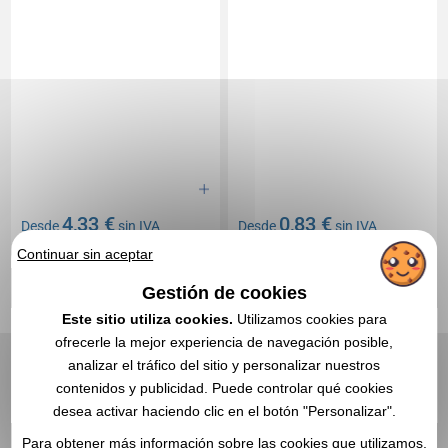
4,33 €
0,83 €
Desde
sin IVA
Desde
sin IVA
Continuar sin aceptar
Sin incluir el marcado
Sin incluir el marcado
En stock
: 417 565 unidades
En stock
: 410 000 unidades
Gestión de cookies
CITA EXPRESA
CITA EXPRESA
Este sitio utiliza cookies.
Utilizamos cookies para
ofrecerle la mejor experiencia de navegación posible,
Réf. 01408V0157538
Réf. 00053V0140798
analizar el tráfico del sitio y personalizar nuestros
CARACAS. Bolsa 100%
Bolsa - Graket
contenidos y publicidad. Puede controlar qué cookies
algodón
desea activar haciendo clic en el botón "Personalizar".
Para obtener más información sobre las cookies que utilizamos,