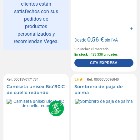
clientes están
satisfechos con sus
pedidos de
productos
personalizados y
0,56 €
Desde
sin IVA
recomiendan Vegea.
Sin incluir el marcado
En stock
: 423 338 unidades
CITA EXPRESA
Réf. 00015V0171784
3,6
Réf. 00053V0096840
Camiseta unisex Bio190IC
Sombrero de paja de
de cuello redondo
palma