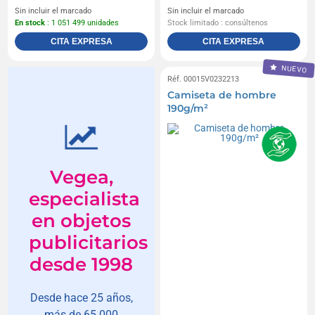
Sin incluir el marcado
Sin incluir el marcado
En stock
: 1 051 499 unidades
Stock limitado : consúltenos
CITA EXPRESA
CITA EXPRESA
NUEVO
Réf. 00015V0232213
Camiseta de hombre
190g/m²
Vegea,
especialista
en objetos
publicitarios
desde 1998
Desde hace 25 años,
más de 65.000