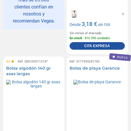
clientes confían en
nosotros y
recomiendan Vegea.
3,18 €
Desde
sin IVA
Sin incluir el marcado
En stock
: 816 590 unidades
CITA EXPRESA
NUEVO
4,6
Réf. 00010V0113147
Réf. 01719V0241743
Bolsa algodón 140 gr
Bolsa de playa Garance
asas largas