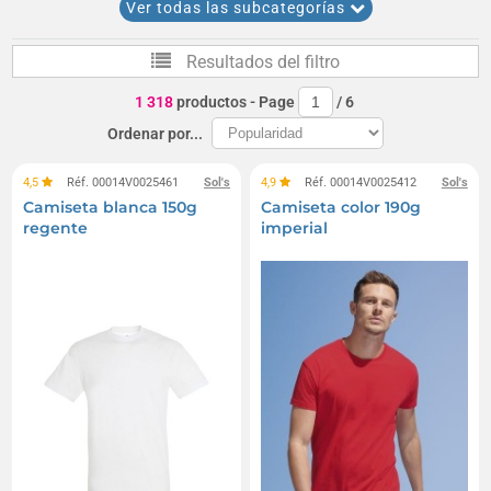
Ver todas las subcategorías
Foutas
Toallas de playa
Bolsas de playa
Resultados del filtro
Paraguas
Difusores de niebla
Sombrillas
1 318
productos
- Page
/
6
Pareos
Polos de manga corta
Ordenar por...
Accesorios y utensilios de barbacoa
4,5
Réf. 00014V0025461
Sol's
4,9
Réf. 00014V0025412
Sol's
Camiseta blanca 150g
Camiseta color 190g
Gafas de eclipse
Viseras
Chanclas
regente
imperial
Bañadores
Ventiladores
Parrillas