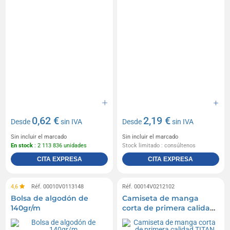
0,62 €
2,19 €
Desde
sin IVA
Desde
sin IVA
Sin incluir el marcado
Sin incluir el marcado
En stock
: 2 113 836 unidades
Stock limitado : consúltenos
CITA EXPRESA
CITA EXPRESA
4,6
Réf. 00010V0113148
Réf. 00014V0212102
Bolsa de algodón de
Camiseta de manga
140gr/m
corta de primera calidad
TITAN