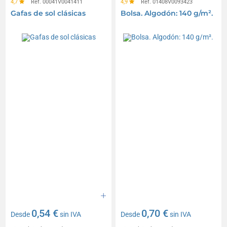
4,7
Réf. 00041V0041411
4,9
Réf. 01408V0093423
Gafas de sol clásicas
Bolsa. Algodón: 140 g/m².
0,54 €
0,70 €
Desde
sin IVA
Desde
sin IVA