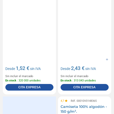
1,52 €
2,43 €
Desde
sin IVA
Desde
sin IVA
Sin incluir el marcado
Sin incluir el marcado
En stock
: 320 000 unidades
En stock
: 313 043 unidades
CITA EXPRESA
CITA EXPRESA
4,7
Réf. 00010V0148365
Camiseta 100% algodón -
150 g/m².