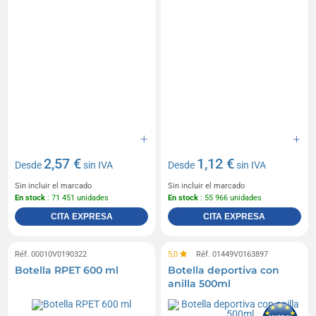
2,57 €
1,12 €
Desde
sin IVA
Desde
sin IVA
Sin incluir el marcado
Sin incluir el marcado
En stock
: 71 451 unidades
En stock
: 55 966 unidades
CITA EXPRESA
CITA EXPRESA
Réf. 00010V0190322
5,0
Réf. 01449V0163897
Botella RPET 600 ml
Botella deportiva con
anilla 500ml