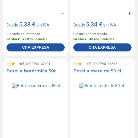
5,33 €
5,34 €
Desde
sin IVA
Desde
sin IVA
Sin incluir el marcado
Sin incluir el marcado
En stock
: 47 876 unidades
En stock
: 40 661 unidades
CITA EXPRESA
CITA EXPRESA
4,4
Réf. 00027V0137401
5,0
Réf. 00027V0146862
Botella isotérmica 50cl
Botella mate de 50 cl.