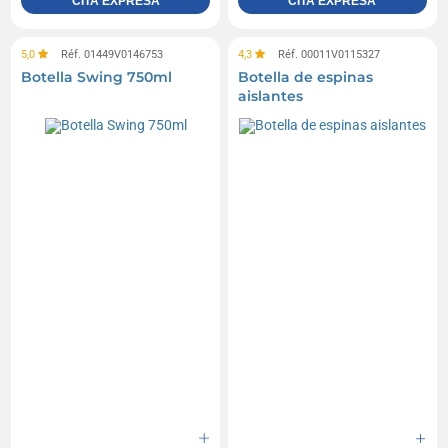
CITA EXPRESA
CITA EXPRESA
5,0
Réf. 01449V0146753
4,3
Réf. 00011V0115327
Botella Swing 750ml
Botella de espinas
aislantes