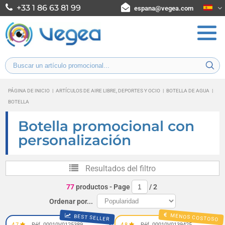
+33 1 86 63 81 99
espana@vegea.com
PÁGINA DE INICIO
|
ARTÍCULOS DE AIRE LIBRE, DEPORTES Y OCIO
|
BOTELLA DE AGUA
|
BOTELLA
Botella promocional con
personalización
Resultados del filtro
77
productos
- Page
/
2
Ordenar por...
MENOS COSTOSO
BEST SELLER
4,7
Réf. 00010V0125389
4,8
Réf. 00010V0139425