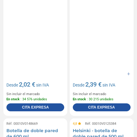
2,02 €
2,39 €
Desde
sin IVA
Desde
sin IVA
Sin incluir el marcado
Sin incluir el marcado
En stock
: 34 576 unidades
En stock
: 30 215 unidades
CITA EXPRESA
CITA EXPRESA
Réf. 00010V0148669
4,8
Réf. 00010V0125384
Botella de doble pared
Helsinki - botella de
de 600 ml
doble pared de 500 ml