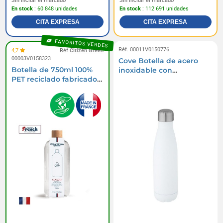
Sin incluir el marcado
Sin incluir el marcado
En stock
: 60 848 unidades
En stock
: 112 691 unidades
CITA EXPRESA
CITA EXPRESA
FAVORITOS VERDES
Réf. 00011V0150776
4,7
Réf.
Citizen Green
00003V0158323
Cove Botella de acero
Botella de 750ml 100%
inoxidable con
PET reciclado fabricado
aislamiento al vacío de
en Francia
500 ml