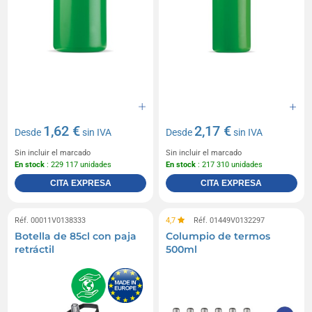
1,62 €
2,17 €
Desde
sin IVA
Desde
sin IVA
Sin incluir el marcado
Sin incluir el marcado
En stock
: 229 117 unidades
En stock
: 217 310 unidades
CITA EXPRESA
CITA EXPRESA
Réf. 00011V0138333
4,7
Réf. 01449V0132297
Botella de 85cl con paja
Columpio de termos
retráctil
500ml