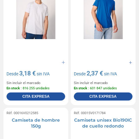
3,18 €
2,37 €
Desde
sin IVA
Desde
sin IVA
Sin incluir el marcado
Sin incluir el marcado
En stock
: 816 255 unidades
En stock
: 601 847 unidades
CITA EXPRESA
CITA EXPRESA
Réf. 00016V0212585
Réf. 00015V0171784
Camiseta de hombre
Camiseta unisex Bio190IC
150g
de cuello redondo