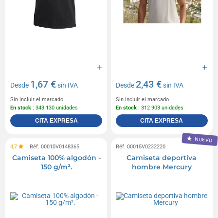
1,67 €
2,43 €
Desde
sin IVA
Desde
sin IVA
Sin incluir el marcado
Sin incluir el marcado
En stock
: 343 130 unidades
En stock
: 312 903 unidades
CITA EXPRESA
CITA EXPRESA
NUEVO
4,7
Réf. 00010V0148365
Réf. 00015V0232220
Camiseta 100% algodón -
Camiseta deportiva
150 g/m².
hombre Mercury