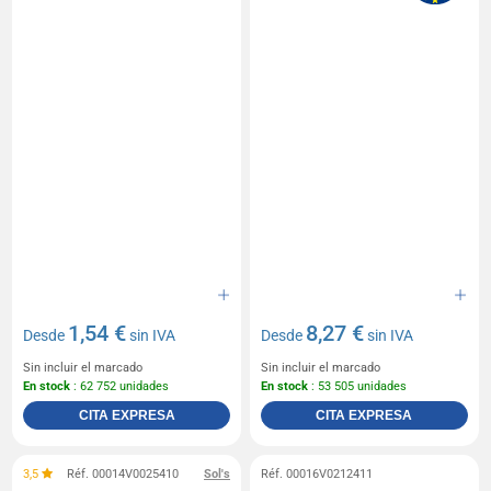
1,54 €
8,27 €
Desde
sin IVA
Desde
sin IVA
Sin incluir el marcado
Sin incluir el marcado
En stock
: 62 752 unidades
En stock
: 53 505 unidades
CITA EXPRESA
CITA EXPRESA
3,5
Réf. 00014V0025410
Sol's
Réf. 00016V0212411