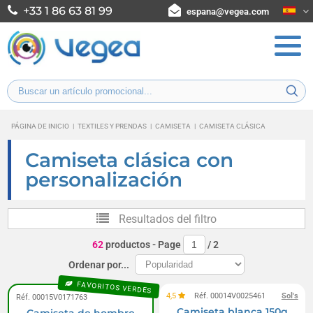
+33 1 86 63 81 99
espana@vegea.com
PÁGINA DE INICIO
|
TEXTILES Y PRENDAS
|
CAMISETA
|
CAMISETA CLÁSICA
Camiseta clásica con
personalización
Resultados del filtro
62
productos
- Page
/
2
Ordenar por...
FAVORITOS VERDES
4,5
Réf. 00014V0025461
Sol's
Réf. 00015V0171763
Camiseta blanca 150g