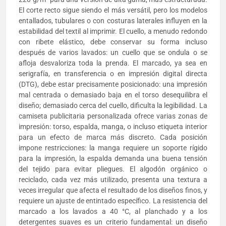
El corte recto sigue siendo el más versátil, pero los modelos
entallados, tubulares o con costuras laterales influyen en la
estabilidad del textil al imprimir. El cuello, a menudo redondo
con ribete elástico, debe conservar su forma incluso
después de varios lavados: un cuello que se ondula o se
afloja desvaloriza toda la prenda. El marcado, ya sea en
serigrafía, en transferencia o en impresión digital directa
(DTG), debe estar precisamente posicionado: una impresión
mal centrada o demasiado baja en el torso desequilibra el
diseño; demasiado cerca del cuello, dificulta la legibilidad. La
camiseta publicitaria personalizada ofrece varias zonas de
impresión: torso, espalda, manga, o incluso etiqueta interior
para un efecto de marca más discreto. Cada posición
impone restricciones: la manga requiere un soporte rígido
para la impresión, la espalda demanda una buena tensión
del tejido para evitar pliegues. El algodón orgánico o
reciclado, cada vez más utilizado, presenta una textura a
veces irregular que afecta el resultado de los diseños finos, y
requiere un ajuste de entintado específico. La resistencia del
marcado a los lavados a 40 °C, al planchado y a los
detergentes suaves es un criterio fundamental: un diseño