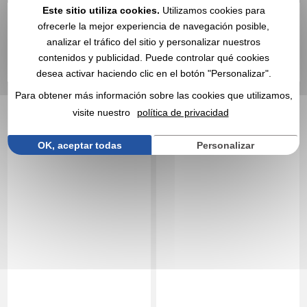
Este sitio utiliza cookies.
Utilizamos cookies para
ofrecerle la mejor experiencia de navegación posible,
Réf. 00053V0140865
Réf. 00053V0136563
analizar el tráfico del sitio y personalizar nuestros
Camiseta técnica
Camiseta de mujer Color
contenidos y publicidad. Puede controlar qué cookies
transpirable RPET
"keya" WCS180
desea activar haciendo clic en el botón "Personalizar".
(reciclado) 135 g/m2
Para obtener más información sobre las cookies que utilizamos,
visite nuestro
política de privacidad
OK, aceptar todas
Personalizar