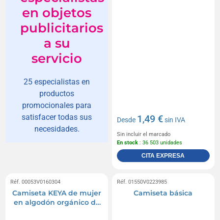
en objetos
publicitarios
a su
servicio
25 especialistas en
productos
promocionales para
satisfacer todas sus
1,49 €
Desde
sin IVA
necesidades.
Sin incluir el marcado
En stock
: 36 503 unidades
CITA EXPRESA
Réf. 00053V0160304
Réf. 01550V0223985
Camiseta KEYA de mujer
Camiseta básica
en algodón orgánico de
150 g/m2 con acabado