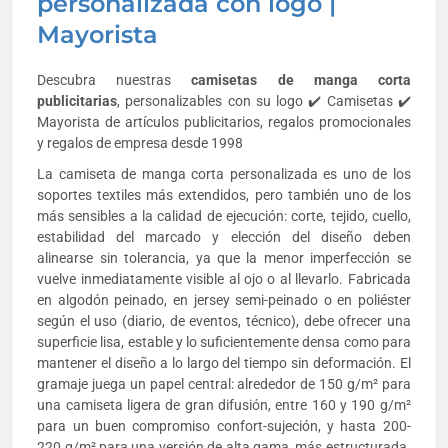
personalizada con logo |
Mayorista
Descubra nuestras
camisetas de manga corta
publicitarias
, personalizables con su logo ✔️ Camisetas ✔️
Mayorista de artículos publicitarios, regalos promocionales
y regalos de empresa desde 1998
La camiseta de manga corta personalizada es uno de los
soportes textiles más extendidos, pero también uno de los
más sensibles a la calidad de ejecución: corte, tejido, cuello,
estabilidad del marcado y elección del diseño deben
alinearse sin tolerancia, ya que la menor imperfección se
vuelve inmediatamente visible al ojo o al llevarlo. Fabricada
en algodón peinado, en jersey semi-peinado o en poliéster
según el uso (diario, de eventos, técnico), debe ofrecer una
superficie lisa, estable y lo suficientemente densa como para
mantener el diseño a lo largo del tiempo sin deformación. El
gramaje juega un papel central: alrededor de 150 g/m² para
una camiseta ligera de gran difusión, entre 160 y 190 g/m²
para un buen compromiso confort-sujeción, y hasta 200-
220 g/m² para una versión de alta gama, más estructurada.