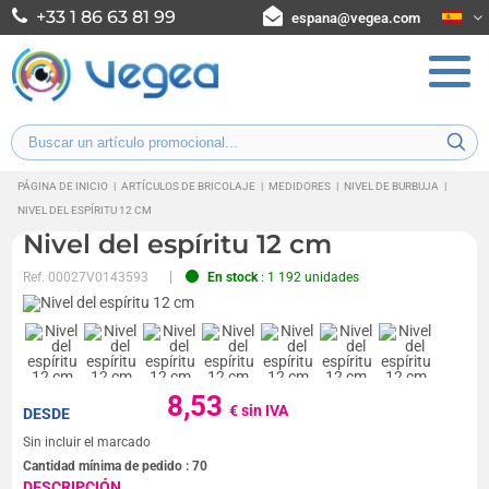
+33 1 86 63 81 99
espana@vegea.com
PÁGINA DE INICIO
|
ARTÍCULOS DE BRICOLAJE
|
MEDIDORES
|
NIVEL DE BURBUJA
|
NIVEL DEL ESPÍRITU 12 CM
Nivel del espíritu 12 cm
Ref.
00027V0143593
En stock
: 1 192 unidades
8,53
€ sin IVA
DESDE
Sin incluir el marcado
Cantidad mínima de pedido :
70
DESCRIPCIÓN