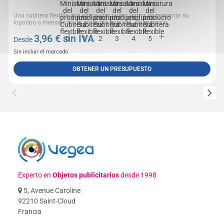
Una cubitera flexible que ofrece una nueva forma de presentar su
logotipo o mensaje en un producto muy útil., Su mensaje...
3,96
€ sin IVA
Desde
Sin incluir el marcado
OBTENER UN PRESUPUESTO
Experto en
Objetos publicitarios
desde 1998
5, Avenue Caroline
92210 Saint-Cloud
Francia