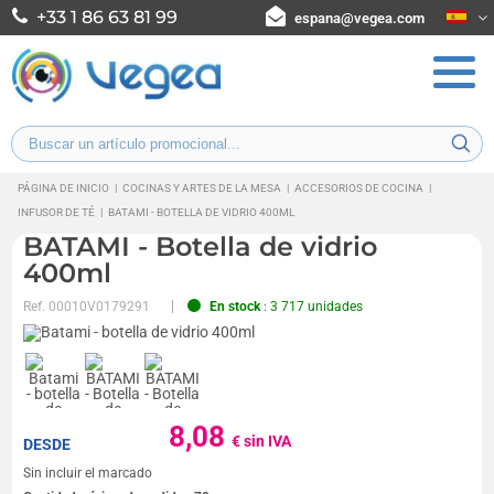
+33 1 86 63 81 99
espana@vegea.com
PÁGINA DE INICIO
|
COCINAS Y ARTES DE LA MESA
|
ACCESORIOS DE COCINA
|
INFUSOR DE TÉ
|
BATAMI - BOTELLA DE VIDRIO 400ML
BATAMI - Botella de vidrio
400ml
Ref.
00010V0179291
En stock
: 3 717 unidades
8,08
€ sin IVA
DESDE
Sin incluir el marcado