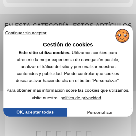
EN ESTA CATEGORÍA, ESTOS ARTÍCULOS
PROMOCIONALES TAMBIÉN PUEDEN
Continuar sin aceptar
INTERESARLE
Gestión de cookies
Este sitio utiliza cookies.
Utilizamos cookies para
Réf. 00011V0158139
ofrecerle la mejor experiencia de navegación posible,
analizar el tráfico del sitio y personalizar nuestros
Cubitera flexible
contenidos y publicidad. Puede controlar qué cookies
desea activar haciendo clic en el botón "Personalizar".
Para obtener más información sobre las cookies que utilizamos,
visite nuestro
política de privacidad
OK, aceptar todas
Personalizar