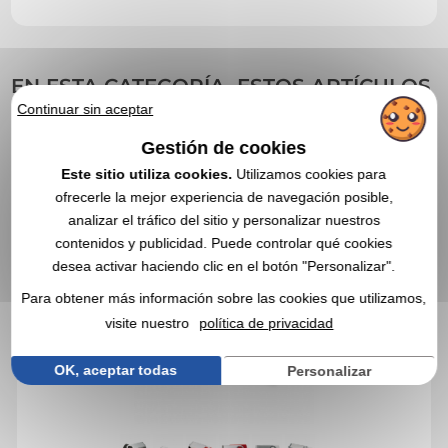
EN ESTA CATEGORÍA, ESTOS ARTÍCULOS
PROMOCIONALES TAMBIÉN PUEDEN
Continuar sin aceptar
INTERESARLE
Gestión de cookies
Este sitio utiliza cookies.
Utilizamos cookies para
4,3
Réf. 01403V0056963
ofrecerle la mejor experiencia de navegación posible,
analizar el tráfico del sitio y personalizar nuestros
Llave usb giratoria - 8GB - Impuesto Sorecop (1 eur)
contenidos y publicidad. Puede controlar qué cookies
desea activar haciendo clic en el botón "Personalizar".
Para obtener más información sobre las cookies que utilizamos,
visite nuestro
política de privacidad
OK, aceptar todas
Personalizar