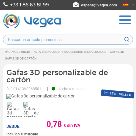
+33 1 86 63 81 99
espana@vegea.com
PÁGINA DE INICIO
|
ALTA TECNOLOGÍA
|
ACCESORIOS TECNOLÓGICOS
|
GAFAS 3D
|
GAFAS 3D DE CARTÓN
Gafas 3D personalizable de
cartón
Ref.
01413V0068501
Hecho a medida
BEST SELLER
0,78
€ sin IVA
DESDE
Incluido el marcado