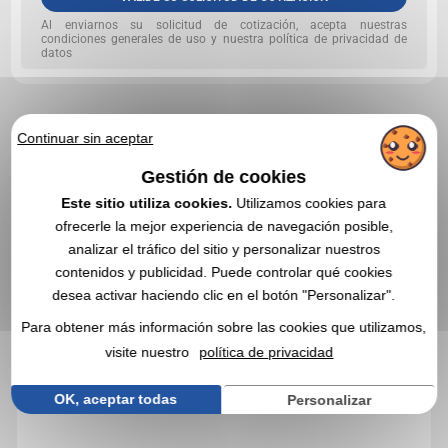
Al enviarnos su solicitud de cotización, acepta nuestras
condiciones generales de uso y nuestra política de privacidad de
datos
Continuar sin aceptar
EN ESTA CATEGORÍA, ESTOS ARTÍCULOS
PROMOCIONALES TAMBIÉN PUEDEN
Gestión de cookies
INTERESARLE
Este sitio utiliza cookies.
Utilizamos cookies para
ofrecerle la mejor experiencia de navegación posible,
Réf. 01443V0189106
analizar el tráfico del sitio y personalizar nuestros
contenidos y publicidad. Puede controlar qué cookies
Adaptador de viaje
desea activar haciendo clic en el botón "Personalizar".
Para obtener más información sobre las cookies que utilizamos,
visite nuestro
política de privacidad
OK, aceptar todas
Personalizar