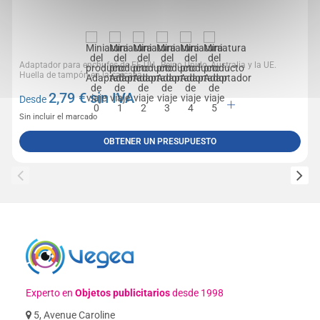
Adaptador para enchufes de EE.UU., Reino Unido, Australia y la UE.
Huella de tampón en la carcasa.
2,79
€ sin IVA
Desde
Sin incluir el marcado
OBTENER UN PRESUPUESTO
Experto en
Objetos publicitarios
desde 1998
5, Avenue Caroline