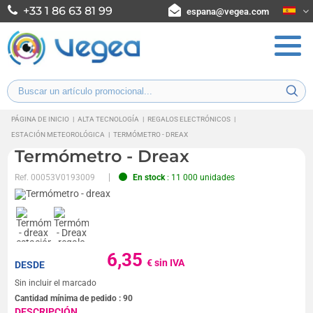
+33 1 86 63 81 99
espana@vegea.com
PÁGINA DE INICIO
|
ALTA TECNOLOGÍA
|
REGALOS ELECTRÓNICOS
|
ESTACIÓN METEOROLÓGICA
|
TERMÓMETRO - DREAX
Termómetro - Dreax
Ref.
00053V0193009
En stock
: 11 000 unidades
6,35
€ sin IVA
DESDE
Sin incluir el marcado
Cantidad mínima de pedido :
90
DESCRIPCIÓN