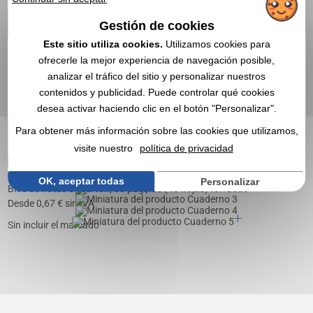
Gestión de cookies
Este sitio utiliza cookies.
Utilizamos cookies para
ofrecerle la mejor experiencia de navegación posible,
analizar el tráfico del sitio y personalizar nuestros
OBTENER UN PRESUPUESTO
contenidos y publicidad. Puede controlar qué cookies
desea activar haciendo clic en el botón "Personalizar".
4,3
Réf. 01408V0085811
Para obtener más información sobre las cookies que utilizamos,
Cuaderno
visite nuestro
política de privacidad
OK, aceptar todas
Personalizar
Bloc de notas de cartón, 80 páginas (40 hojas) forradas
Desde
0,67
€ sin IVA
Sin incluir el marcado