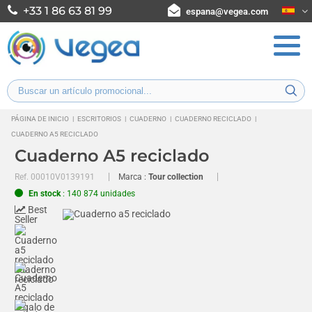
+33 1 86 63 81 99
espana@vegea.com
PÁGINA DE INICIO
|
ESCRITORIOS
|
CUADERNO
|
CUADERNO RECICLADO
|
CUADERNO A5 RECICLADO
Cuaderno A5 reciclado
Ref.
00010V0139191
Marca :
Tour collection
En stock
: 140 874 unidades
Best
Seller