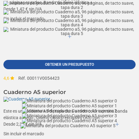
96 páginas rayadas, Banda de cierre elástica +...
Desde
1,42
€ sin IVA
Sin incluir el marcado
OBTENER UN PRESUPUESTO
4,6
Réf. 00011V0054423
Cuaderno A5 superior
Este es un cuaderno A5 de tapa dura a todo color con una banda
elástica a juego., Diseño clásico exclusivo (A5) con...
Desde
2,30
€ sin IVA
Sin incluir el marcado