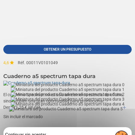
OBTENER UN PRESUPUESTO
4,6
Réf. 00011V0101049
Cuaderno a5 spectrum tapa dura
El cuaderno Spectrum no es sólo un elemento esencial de oficina,
sino también una gran oportunidad para promocionar...
Desde
1,25
€ sin IVA
Sin incluir el marcado
Continuar sin aceptar