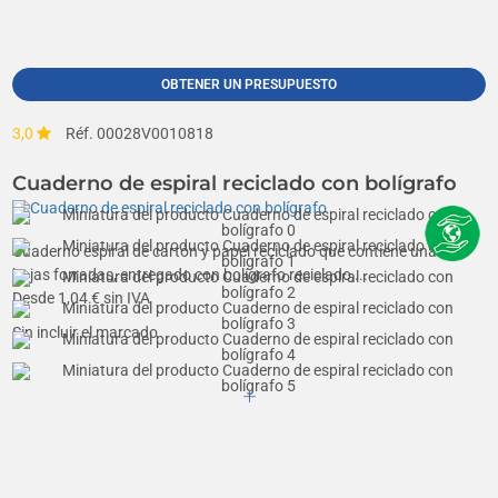
OBTENER UN PRESUPUESTO
3,0
Réf. 00028V0010818
Cuaderno de espiral reciclado con bolígrafo
Cuaderno espiral de cartón y papel reciclado que contiene unas 60
hojas forradas, entregado con bolígrafo reciclado,...
Desde
1,04
€ sin IVA
Sin incluir el marcado