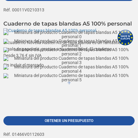
Réf. 00011V0210313
Cuaderno de tapas blandas A5 100% personal
El cuaderno Novella Austen A5 de tapa blanda es un fantástico
regalo de papelería, gracias a su versatilidad. El cuaderno...
Desde
3,76
€ sin IVA
Sin incluir el marcado
OBTENER UN PRESUPUESTO
Réf. 01466V0112603