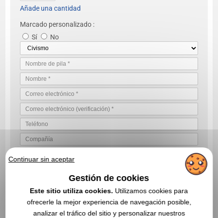
Añade una cantidad
Marcado personalizado :
Sí
No
Continuar sin aceptar
Gestión de cookies
VALIDE SU SOLICITUD DE COTIZACIÓN
Este sitio utiliza cookies.
Utilizamos cookies para
Al enviarnos su solicitud de cotización, acepta nuestras
ofrecerle la mejor experiencia de navegación posible,
condiciones generales de uso y nuestra política de privacidad de
datos
analizar el tráfico del sitio y personalizar nuestros