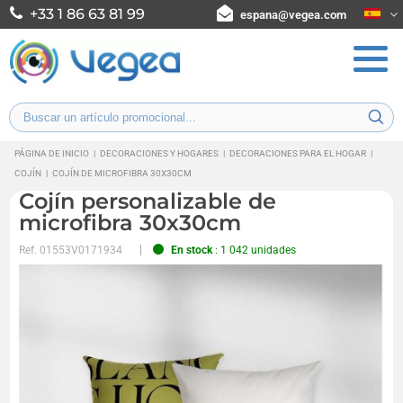
+33 1 86 63 81 99
espana@vegea.com
PÁGINA DE INICIO
|
DECORACIONES Y HOGARES
|
DECORACIONES PARA EL HOGAR
|
COJÍN
|
COJÍN DE MICROFIBRA 30X30CM
Cojín personalizable de
microfibra 30x30cm
Ref.
01553V0171934
En stock
: 1 042 unidades