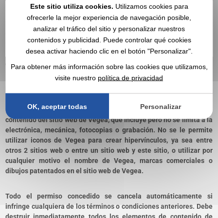
Este sitio utiliza cookies.
Utilizamos cookies para
Vegea le permite copiar contenido en el sitio de vegea.com, solo
ofrecerle la mejor experiencia de navegación posible,
para fines no comerciales, dentro de su organización y como parte
analizar el tráfico del sitio y personalizar nuestros
de la compra exclusiva de productos de Vegea. Puede imprimir
contenidos y publicidad. Puede controlar qué cookies
una sola copia del contenido de este sitio para su uso personal,
desea activar haciendo clic en el botón "Personalizar".
con el único propósito de aprender, evaluar o adquirir los servicios
o productos de Vegea
Para obtener más información sobre las cookies que utilizamos,
visite nuestro
política de privacidad
En el permiso expreso de Vegea, no puede imprimir, copiar,
publicar, reproducir, publicar, distribuir, transmitir, descargar,
OK, aceptar todas
Personalizar
grabar, almacenar, revelar, alterar o modificar los elementos de
contenido del sitio web de Vegea, que incluye pero no se limita a la
electrónica, mecánica, fotocopias o grabación. No se le permite
utilizar iconos de Vegea para crear hipervínculos, ya sea entre
otros 2 sitios web o entre un sitio web y este sitio, o utilizar por
cualquier motivo el nombre de Vegea, marcas comerciales o
dibujos patentados en el sitio web de Vegea.
Todo el permiso concedido se cancela automáticamente si
infringe cualquiera de los términos o condiciones anteriores. Debe
destruir inmediatamente todos los elementos de contenido de