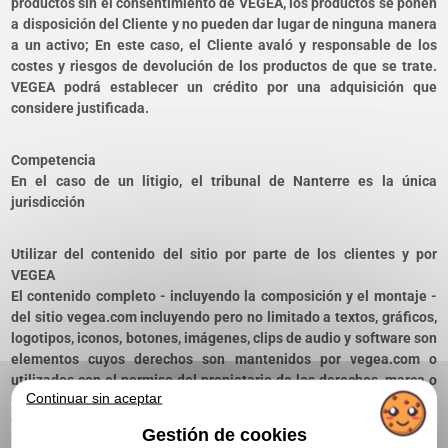
productos sin el consentimiento de VEGEA, los productos se ponen
a disposición del Cliente y no pueden dar lugar de ninguna manera
a un activo; En este caso, el Cliente avaló y responsable de los
costes y riesgos de devolución de los productos de que se trate.
VEGEA podrá establecer un crédito por una adquisición que
considere justificada.
Competencia
En el caso de un litigio, el tribunal de Nanterre es la única
jurisdicción
Utilizar del contenido del sitio por parte de los clientes y por
VEGEA
El contenido completo - incluyendo la composición y el montaje -
del sitio vegea.com incluyendo pero no limitado a textos, gráficos,
logotipos, iconos, botones, imágenes, clips de audio y software son
elementos cuyos derechos son mantenidos por vegea.com o
utilizados con el permiso del propietario de los derechos, marca o
Continuar sin aceptar
servicio. Por lo tanto, el contenido está protegido por las leyes
francesas, europeas e internacionales.
Gestión de cookies