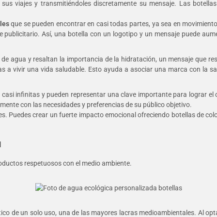
sus viajes y transmitiéndoles discretamente su mensaje. Las botellas
les
que se pueden encontrar en casi todas partes, ya sea en movimiento o
e publicitario. Así, una botella con un logotipo y un mensaje puede aume
e agua y resaltan la importancia de la hidratación, un mensaje que resu
 a vivir una vida saludable. Esto ayuda a asociar una marca con la salu
n casi infinitas y pueden representar una clave importante para lograr 
amente con las necesidades y preferencias de su público objetivo.
tes. Puedes crear un fuerte impacto emocional ofreciendo botellas de co
l
roductos respetuosos con el medio ambiente.
ico de un solo uso, una de las mayores lacras medioambientales. Al opt