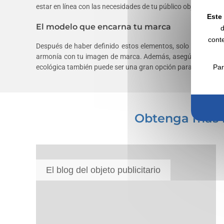
estar en línea con las necesidades de tu público objetivo y ref
Este 
El modelo que encarna tu marca
d
conte
Después de haber definido estos elementos, solo te queda ele
armonía con tu imagen de marca. Además, asegúrese de propo
ecológica también puede ser una gran opción para reforzar
Par
Obtenga más i
El blog del objeto publicitario