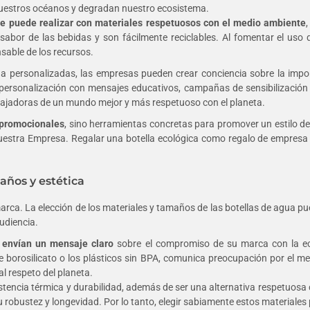
nuestros océanos y degradan nuestro ecosistema.
 se puede realizar con materiales respetuosos con el medio ambiente
 sabor de las bebidas y son fácilmente reciclables. Al fomentar el uso
sable de los recursos.
ua personalizadas, las empresas pueden crear conciencia sobre la impor
rsonalización con mensajes educativos, campañas de sensibilización 
bajadoras de un mundo mejor y más respetuoso con el planeta.
s promocionales
, sino herramientas concretas para promover un estilo d
nuestra Empresa. Regalar una botella ecológica como regalo de empresa e
años y estética
arca. La elección de los materiales y tamaños de las botellas de agua p
udiencia.
a envían un mensaje claro
sobre el compromiso de su marca con la ecor
 de borosilicato o los plásticos sin BPA, comunica preocupación por el m
al respeto del planeta.
sistencia térmica y durabilidad, además de ser una alternativa respetuosa 
u robustez y longevidad. Por lo tanto, elegir sabiamente estos materiales 