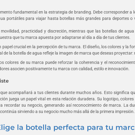
lemento fundamental en la estrategia de branding. Debe corresponder a l
ua portátiles para viajar hasta botellas más grandes para deportes o
ovilidad, practicidad y discreción, mientras que las botellas de a
estra que tu marca apuesta por adaptarse al día a día de tus clientes.
 papel crucial en la percepción de tu marca. El diseño, los colores y la f
al de la botella de agua refleje la imagen de marca que deseas proyectar: 
 los colores de su marca puede reforzar la coherencia y el reconocimie
res asocien positivamente tu marca con calidad, estilo e innovación.
iste
 que acompañará a tus clientes durante muchos años. Esto significa qu
ión juega un papel vital en esta relación duradera. Su logotipo, colore
recordar su negocio, generando así reconocimiento de marca. La dura
ontinúa sirviendo a su negocio mucho más allá de la primera impresión.
lige la botella perfecta para tu mar