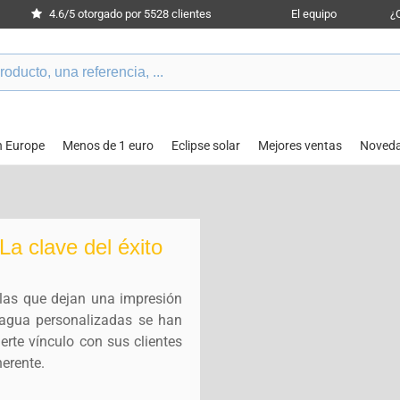
4.6/5 otorgado por 5528 clientes
El equipo
¿
n Europe
Menos de 1 euro
Eclipse solar
Mejores ventas
Noved
La clave del éxito
las que dejan una impresión
e agua personalizadas se han
erte vínculo con sus clientes
erente.