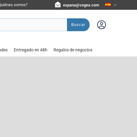
Quiénes somos?
espana@vegea.com
Buscar
ades
Entregado en 48h
Regalos de negocios