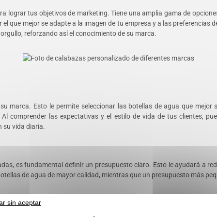
 para lograr tus objetivos de marketing. Tiene una amplia gama de opcione
 el que mejor se adapte a la imagen de tu empresa y a las preferencias de
n orgullo, reforzando así el conocimiento de su marca.
 su marca. Esto le permite seleccionar las botellas de agua que mejor s
. Al comprender las expectativas y el estilo de vida de tus clientes, p
 su vida diaria.
das, es fundamental definir un presupuesto claro. Esto le ayudará a red
 botellas de agua de mayor calidad, mientras que un presupuesto más pequ
ar sin aceptar
tantes. Habrá que tener en cuenta el tamaño, robustez, tipo de apertura