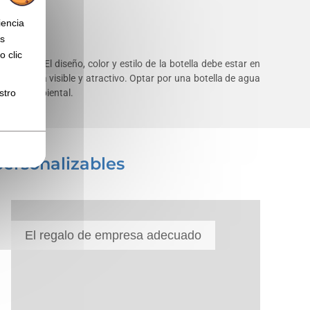
iencia
os
 clic
 marca. El diseño, color y estilo de la botella debe estar en
 que sea visible y atractivo. Optar por una botella de agua
d medioambiental.
stro
ersonalizables
El regalo de empresa adecuado