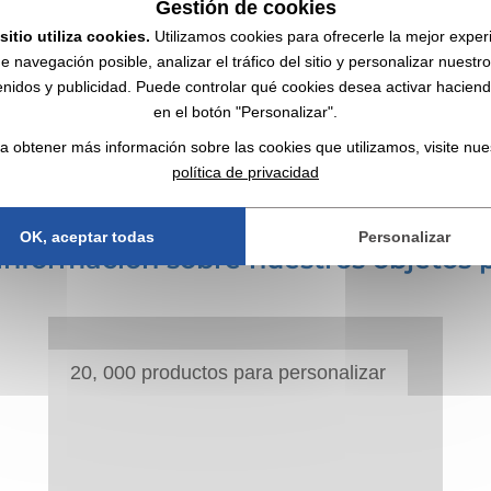
Gestión de cookies
lejar la calidad de tu marca.
sitio utiliza cookies.
Utilizamos cookies para ofrecerle la mejor exper
e navegación posible, analizar el tráfico del sitio y personalizar nuestr
nidos y publicidad. Puede controlar qué cookies desea activar haciendo
gir un modelo de botella que transmita efectivamente la identidad de tu
en el botón "Personalizar".
rcionar espacio para mostrar el logotipo o eslogan de su empresa para
 la imagen de tu marca como empresa comprometida con la sostenibilida
a obtener más información sobre las cookies que utilizamos, visite nue
política de privacidad
OK, aceptar todas
Personalizar
nformación sobre nuestros objetos p
20, 000 productos para personalizar