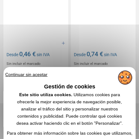
0,46 €
0,74 €
Desde
sin IVA
Desde
sin IVA
Sin incluir el marcado
Sin incluir el marcado
En stock
: 147 703 unidades
En stock
: 147 491 unidades
Continuar sin aceptar
CITA EXPRESA
CITA EXPRESA
Gestión de cookies
4,0
Réf. 00053V0115083
Réf. 00010V0211987
Este sitio utiliza cookies.
Utilizamos cookies para
Antiestrés VENTRY
EZRA - Bálsamo labial
ofrecerle la mejor experiencia de navegación posible,
vegano
analizar el tráfico del sitio y personalizar nuestros
contenidos y publicidad. Puede controlar qué cookies
desea activar haciendo clic en el botón "Personalizar".
Para obtener más información sobre las cookies que utilizamos,