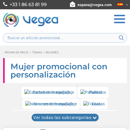
+33 1 86 63 81 99
espana@vegea.com
PÁGINA DE INICIO
|
TEMAS
|
MUJERES
Mujer promocional con
personalización
Estuches de maquillaje
Pañuelos
Neceseres de maquillaje
Foutas
Pulseras de tela
Bálsamos y sticks labiales
Ver todas las subcategorías
Espejos de bolsillo
Corazones
Pareos