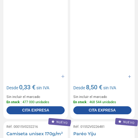
0,33 €
8,50 €
Desde
sin IVA
Desde
sin IVA
Sin incluir el marcado
Sin incluir el marcado
En stock
: 477 000 unidades
En stock
: 468 544 unidades
CITA EXPRESA
CITA EXPRESA
NUEVO
NUEVO
Réf. 00015V0232216
Réf. 01552V0226481
Camiseta unisex 170g/m²
Paréo Yiju