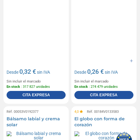
0,32 €
0,26 €
Desde
sin IVA
Desde
sin IVA
Sin incluir el marcado
Sin incluir el marcado
En stock
: 317 827 unidades
En stock
: 274 479 unidades
CITA EXPRESA
CITA EXPRESA
Réf. 00053V0192377
4,0
Réf. 00184V0133583
Bálsamo labial y crema
El globo con forma de
solar
corazón