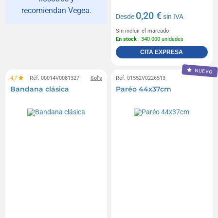
recomiendan Vegea.
0,20 €
Desde
sin IVA
Sin incluir el marcado
En stock
: 340 000 unidades
CITA EXPRESA
NUEVO
4,7
Réf. 00014V0081327
Sol's
Réf. 01552V0226513
Bandana clásica
Paréo 44x37cm