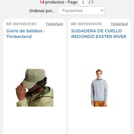
14
productos
- Page
/
1
Ordenar por...
Réf. 00015V0131331
Timberland
Réf. 00015V0161076
Timberland
Gorra de béisbol -
SUDADERA DE CUELLO
Timberland
REDONDO EXETER RIVER