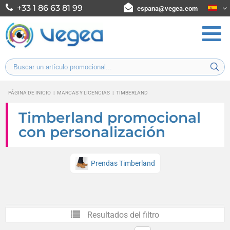
+33 1 86 63 81 99
espana@vegea.com
PÁGINA DE INICIO
|
MARCAS Y LICENCIAS
|
TIMBERLAND
Timberland promocional
con personalización
Prendas Timberland
Resultados del filtro