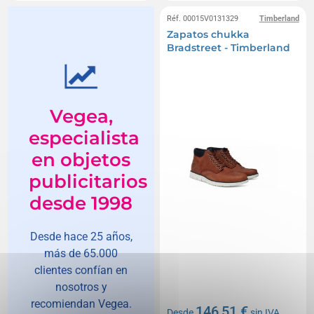
Réf. 00015V0131329
Timberland
Zapatos chukka
Bradstreet - Timberland
Vegea,
especialista
en objetos
publicitarios
desde 1998
Desde hace 25 años,
más de 65.000
clientes confían en
nosotros y
recomiendan Vegea.
146,51 €
Desde
sin IVA