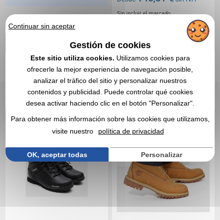
Sin incluir el marcado
En stock
: 154 unidades
Continuar sin aceptar
CITA EXPRESA
Gestión de cookies
Este sitio utiliza cookies.
Utilizamos cookies para
Réf. 00015V0138951
Timberland
Réf. 00015V0131328
Timberland
ofrecerle la mejor experiencia de navegación posible,
Zapatos de senderismo
Zapatos de bota
analizar el tráfico del sitio y personalizar nuestros
Euro sprint mid -
premium - timberland
timberland
contenidos y publicidad. Puede controlar qué cookies
desea activar haciendo clic en el botón "Personalizar".
Para obtener más información sobre las cookies que utilizamos,
visite nuestro
política de privacidad
OK, aceptar todas
Personalizar