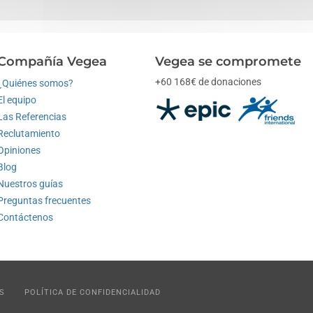
Compañía Vegea
Vegea se compromete
+60 168€ de donaciones
¿Quiénes somos?
El equipo
Las Referencias
Reclutamiento
Opiniones
Blog
Nuestros guías
Preguntas frecuentes
Contáctenos
S
POLÍTICA DE CONFIDENCIALIDAD