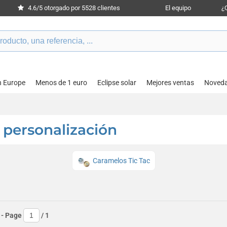
4.6/5 otorgado por 5528 clientes
El equipo
¿
n Europe
Menos de 1 euro
Eclipse solar
Mejores ventas
Noved
 personalización
Caramelos Tic Tac
- Page
/
1