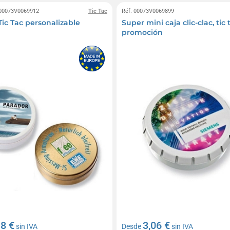
 00073V0069912
Tic Tac
Réf. 00073V0069899
Tic Tac personalizable
Super mini caja clic-clac, tic 
promoción
18 €
3,06 €
sin IVA
Desde
sin IVA