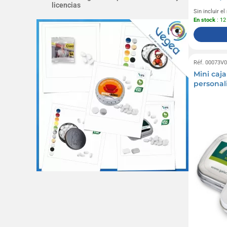
licencias
Sin incluir e
En stock
: 12
Réf. 00073V
Mini caja
personal