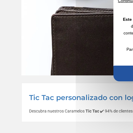
Continu
Este 
d
conte
Par
Tic Tac personalizado con lo
Descubra nuestros Caramelos
Tic Tac
✔️ 94% de clientes