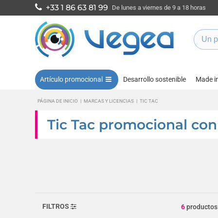
+33 1 86 63 81 99
De lunes a viernes de 9 a 18 horas
Artículo promocional
Desarrollo sostenible
Made i
PÁGINA DE INICIO
|
MARCAS Y LICENCIAS
|
TIC TAC
Tic Tac promocional con
FILTROS
6
productos