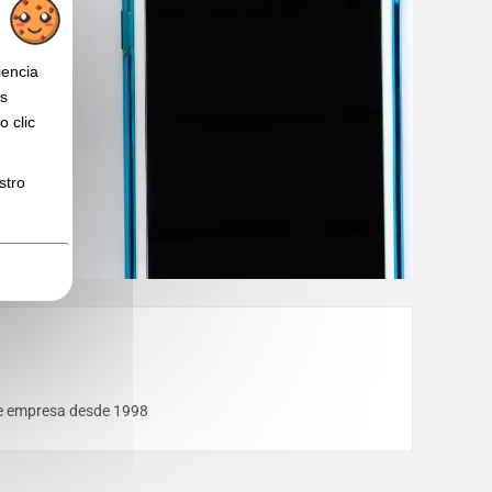
iencia
os
 clic
stro
 de empresa desde 1998