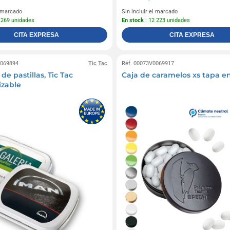
l marcado
Sin incluir el marcado
 269 unidades
En stock
: 12 223 unidades
CITA EXPRESA
CITA EXPRESA
0069894
Tic Tac
Réf. 00073V0069917
 de pastillas, Tic Tac
Caja de caramelos xs tapa en
izable