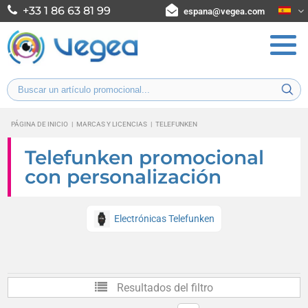
+33 1 86 63 81 99
espana@vegea.com
PÁGINA DE INICIO
|
MARCAS Y LICENCIAS
|
TELEFUNKEN
Telefunken promocional
con personalización
Electrónicas Telefunken
Resultados del filtro