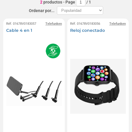
2
productos
- Page
/
1
Ordenar por...
Réf. 01678V0183057
Telefunken
Réf. 01678V0183056
Telefunken
Cable 4 en 1
Reloj conectado