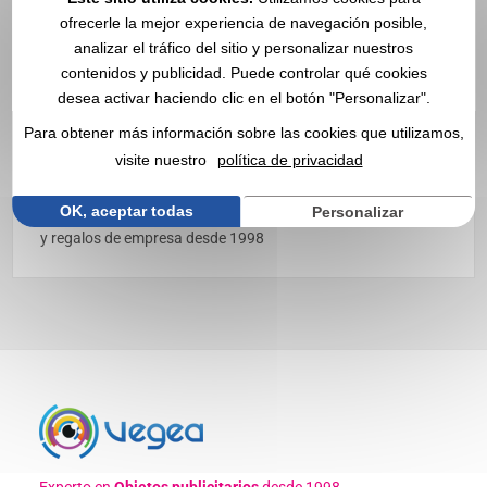
ofrecerle la mejor experiencia de navegación posible,
analizar el tráfico del sitio y personalizar nuestros
contenidos y publicidad. Puede controlar qué cookies
desea activar haciendo clic en el botón "Personalizar".
Telefunken personalizado con
Para obtener más información sobre las cookies que utilizamos,
logo | Mayorista
visite nuestro
política de privacidad
Descubra nuestros productos
Telefunken
✔️ 94% de clientes
OK, aceptar todas
Personalizar
satisfechos ✔️ Artículos publicitarios, regalos promocionales
y regalos de empresa desde 1998