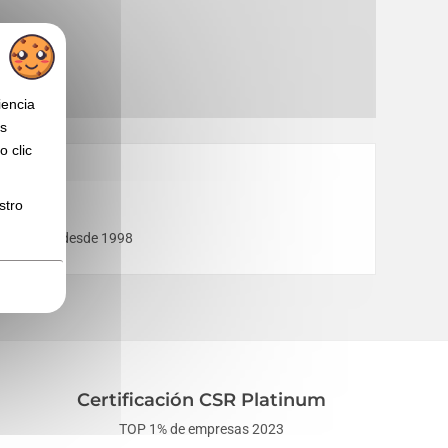
iencia
os
 clic
stro
 de empresa desde 1998
Certificación CSR Platinum
TOP 1% de empresas 2023