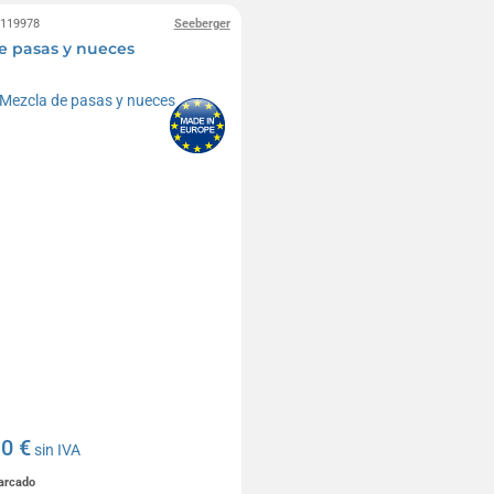
0119978
Seeberger
e pasas y nueces
10 €
sin IVA
marcado