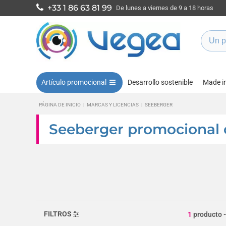
+33 1 86 63 81 99
De lunes a viernes de 9 a 18 horas
Artículo promocional
Desarrollo sostenible
Made i
PÁGINA DE INICIO
|
MARCAS Y LICENCIAS
|
SEEBERGER
Seeberger promocional 
FILTROS
1
producto
-