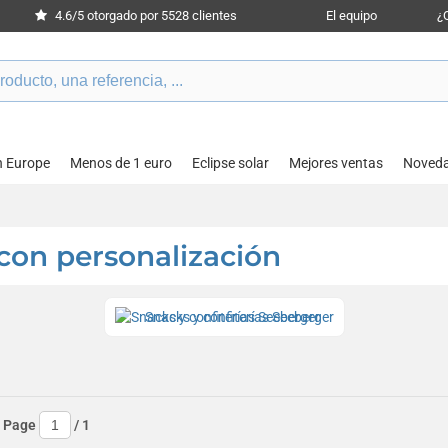
4.6/5 otorgado por 5528 clientes
El equipo
¿
n Europe
Menos de 1 euro
Eclipse solar
Mejores ventas
Noved
con personalización
Snacks y confiterías Seeberger
 Page
/
1