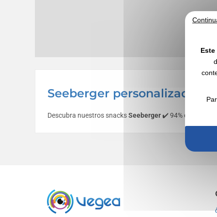
Continu
Este 
d
conte
Seeberger personalizado con
Par
Descubra nuestros snacks
Seeberger
✔️ 94% de clientes