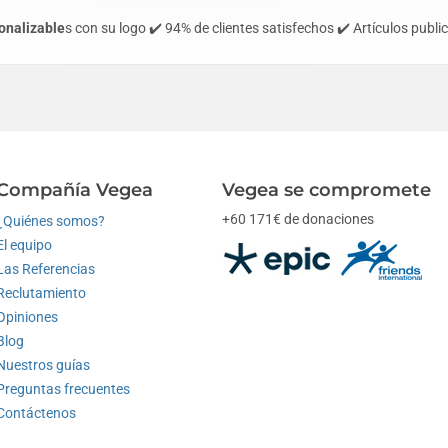
onalizable
s con su logo ✔️ 94% de clientes satisfechos ✔️ Artículos publ
Compañía Vegea
Vegea se compromete
+60 171€ de donaciones
¿Quiénes somos?
El equipo
Las Referencias
Reclutamiento
Opiniones
Blog
Nuestros guías
Preguntas frecuentes
Contáctenos