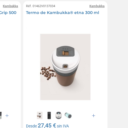
Kambukka
Réf. 01462V0137034
Kambukka
rip 500
Termo de Kambukka® etna 300 ml
27,45 €
Desde
sin IVA