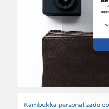
Este 
d
conte
Par
Kambukka personalizado con