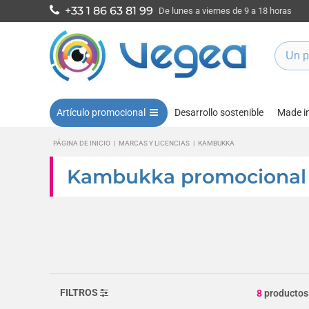
+33 1 86 63 81 99
De lunes a viernes de 9 a 18 horas
Artículo promocional
Desarrollo sostenible
Made i
PÁGINA DE INICIO
|
MARCAS Y LICENCIAS
|
KAMBUKKA
Kambukka promocional 
FILTROS
8
productos