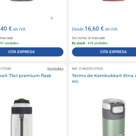
,40 €
16,60 €
sin IVA
Desde
sin IVA
l marcado
Sin incluir el marcado
091 unidades
En stock
: 418 unidades
CITA EXPRESA
CITA EXPRESA
0137044
Kambukka
Réf. 01462V0137035
a® 75cl premium flask
Termo de Kambukka® Etna 
ml.