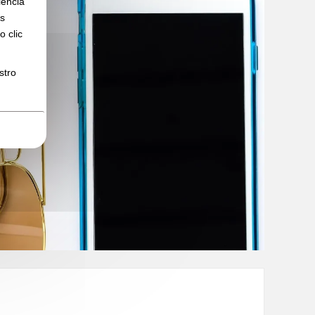
iencia
os
 clic
stro