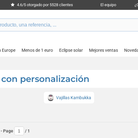
4.6/5 otorgado por 5528 clientes
El equipo
¿
n Europe
Menos de 1 euro
Eclipse solar
Mejores ventas
Noved
con personalización
Vajillas Kambukka
- Page
/
1