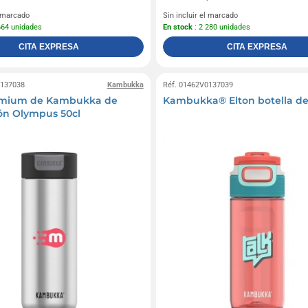
l marcado
Sin incluir el marcado
664 unidades
En stock
: 2 280 unidades
CITA EXPRESA
CITA EXPRESA
0137038
Kambukka
Réf. 01462V0137039
emium de Kambukka de
Kambukka® Elton botella de
ón Olympus 50cl