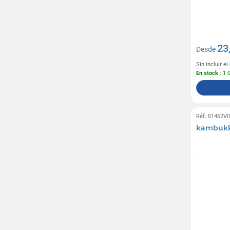
23
Desde
Sin incluir e
En stock
: 1 
Réf. 01462V
kambukk