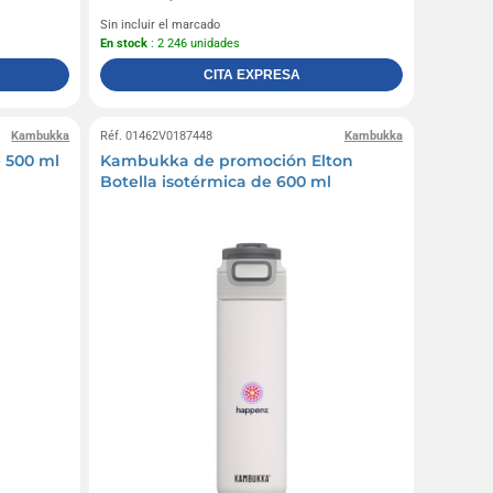
Sin incluir el marcado
En stock
: 2 246 unidades
CITA EXPRESA
Kambukka
Réf. 01462V0187448
Kambukka
 500 ml
Kambukka de promoción Elton
Botella isotérmica de 600 ml