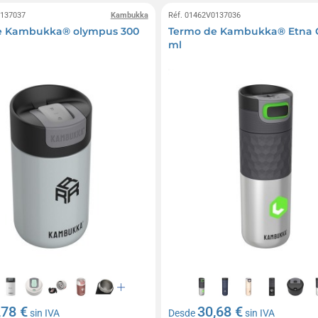
0137037
Kambukka
Réf. 01462V0137036
e Kambukka® olympus 300
Termo de Kambukka® Etna G
ml
,78 €
30,68 €
sin IVA
Desde
sin IVA