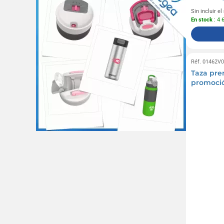
Sin incluir e
En stock
: 4 
Réf. 01462V
Taza pr
promoci