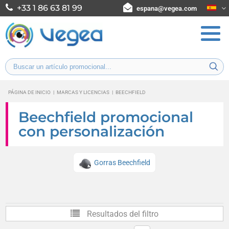
+33 1 86 63 81 99
espana@vegea.com
PÁGINA DE INICIO
|
MARCAS Y LICENCIAS
|
BEECHFIELD
Beechfield promocional
con personalización
Gorras Beechfield
Resultados del filtro