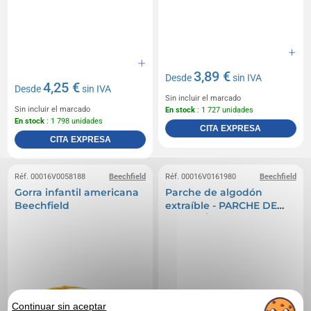
3,89 €
Desde
sin IVA
4,25 €
Desde
sin IVA
Sin incluir el marcado
Sin incluir el marcado
En stock
: 1 727 unidades
En stock
: 1 798 unidades
CITA EXPRESA
CITA EXPRESA
Réf. 00016V0058188
Beechfield
Réf. 00016V0161980
Beechfield
Gorra infantil americana
Parche de algodón
Beechfield
extraíble - PARCHE DE
ALGODÓN REMOVIBLE
Continuar sin aceptar