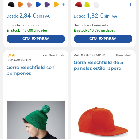
2,34 €
1,82 €
Desde
sin IVA
Desde
sin IVA
Sin incluir el marcado
Sin incluir el marcado
En stock
: 48 000 unidades
En stock
: 10 390 unidades
CITA EXPRESA
CITA EXPRESA
5,0
Réf.
Beechfield
Réf. 00016V0058186
Beechfield
00016V0058182
Gorra Beechfield de 5
Gorro Beechfield con
paneles estilo rapero
pompones