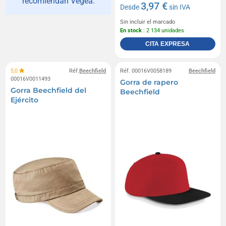
recomiendan Vegea.
3,97 €
Desde
sin IVA
Sin incluir el marcado
En stock
: 2 134 unidades
CITA EXPRESA
5,0
Réf.
Beechfield
Réf. 00016V0058189
Beechfield
00016V0011493
Gorra de rapero
Gorra Beechfield del
Beechfield
Ejército