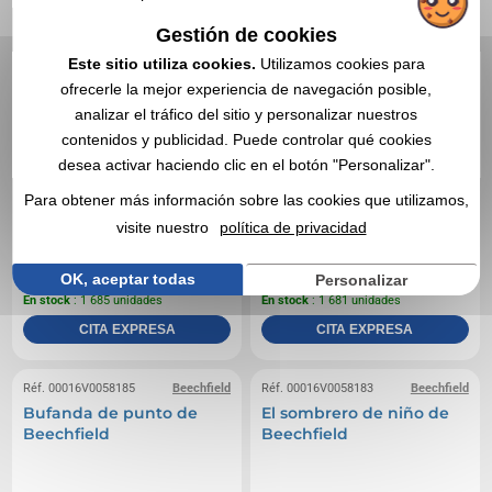
Gestión de cookies
Este sitio utiliza cookies.
Utilizamos cookies para
ofrecerle la mejor experiencia de navegación posible,
analizar el tráfico del sitio y personalizar nuestros
contenidos y publicidad. Puede controlar qué cookies
desea activar haciendo clic en el botón "Personalizar".
Para obtener más información sobre las cookies que utilizamos,
visite nuestro
política de privacidad
3,44 €
1,02 €
Desde
sin IVA
Desde
sin IVA
OK, aceptar todas
Personalizar
Sin incluir el marcado
Sin incluir el marcado
En stock
: 1 685 unidades
En stock
: 1 681 unidades
CITA EXPRESA
CITA EXPRESA
Réf. 00016V0058185
Beechfield
Réf. 00016V0058183
Beechfield
Bufanda de punto de
El sombrero de niño de
Beechfield
Beechfield