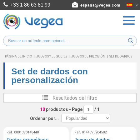
+33 1 86 63 81 99
espana@vegea.com
PÁGINA DE INICIO
|
JUEGOS Y JUGUETES
|
JUEGOS DE PRECISIÓN
|
SET DE DARDOS
Set de dardos con
personalización
Resultados del filtro
10
productos
- Page
/
1
Ordenar por...
Réf. 00013V0148448
Réf. 01443V0204582
Dardos magnéticos
Juego de dardos