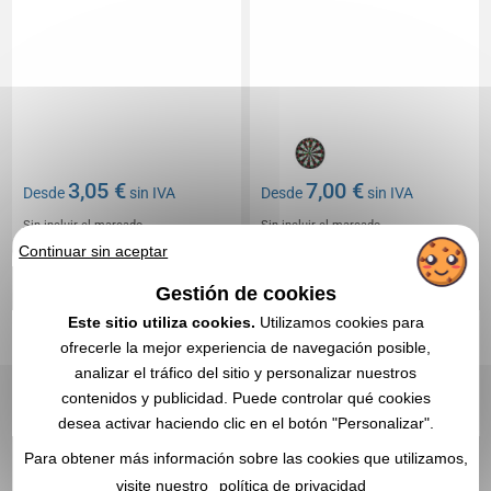
3,05 €
7,00 €
Desde
sin IVA
Desde
sin IVA
Sin incluir el marcado
Sin incluir el marcado
En stock
: 4 986 unidades
En stock
: 4 484 unidades
Continuar sin aceptar
CITA EXPRESA
CITA EXPRESA
Gestión de cookies
Este sitio utiliza cookies.
Utilizamos cookies para
Réf. 00010V0179150
Réf. 00010V0179136
ofrecerle la mejor experiencia de navegación posible,
8 piezas de madera
Juego del laberinto de
analizar el tráfico del sitio y personalizar nuestros
apilables
pinos
contenidos y publicidad. Puede controlar qué cookies
desea activar haciendo clic en el botón "Personalizar".
Para obtener más información sobre las cookies que utilizamos,
visite nuestro
política de privacidad