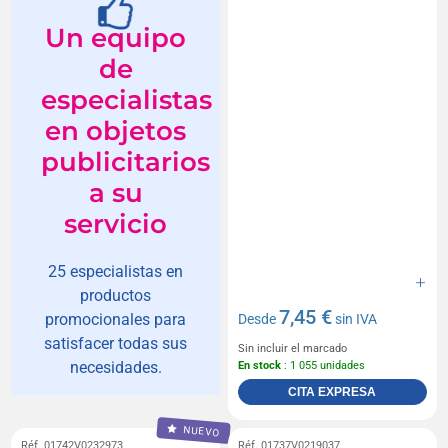
Un equipo
de
especialistas
en objetos
publicitarios
a su
servicio
25 especialistas en
productos
7,45 €
promocionales para
Desde
sin IVA
satisfacer todas sus
Sin incluir el marcado
necesidades.
En stock
: 1 055 unidades
CITA EXPRESA
NUEVO
Réf. 01742V0232973
Réf. 01737V0219037