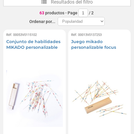
Resultados del filtro
63
productos
- Page
/
2
Ordenar por...
Réf. 00053V0115102
Réf. 00013V0137253
Conjunto de habilidades
Juego mikado
MIKADO personalizable
personalizable focus