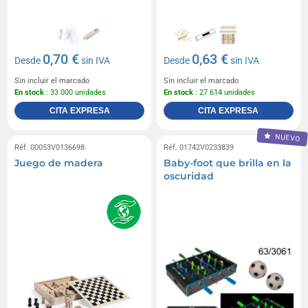
0,70 €
0,63 €
Desde
sin IVA
Desde
sin IVA
Sin incluir el marcado
Sin incluir el marcado
En stock
: 33 000 unidades
En stock
: 27 614 unidades
CITA EXPRESA
CITA EXPRESA
NUEVO
Réf. 00053V0136698
Réf. 01742V0233839
Juego de madera
Baby-foot que brilla en la
oscuridad