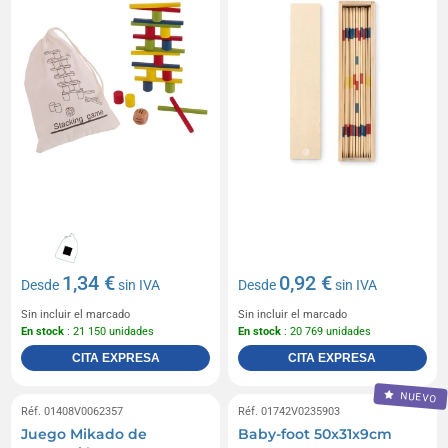
1,34 €
0,92 €
Desde
sin IVA
Desde
sin IVA
Sin incluir el marcado
Sin incluir el marcado
En stock
: 21 150 unidades
En stock
: 20 769 unidades
CITA EXPRESA
CITA EXPRESA
NUEVO
Réf. 01408V0062357
Réf. 01742V0235903
Juego Mikado de
Baby-foot 50x31x9cm