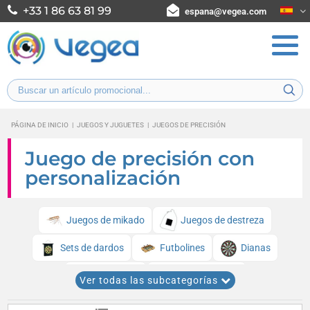
+33 1 86 63 81 99
espana@vegea.com
PÁGINA DE INICIO
|
JUEGOS Y JUGUETES
|
JUEGOS DE PRECISIÓN
Juego de precisión con
personalización
Juegos de mikado
Juegos de destreza
Sets de dardos
Futbolines
Dianas
Laberintos
Mesas de billar
Ver todas las subcategorías