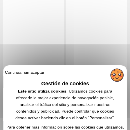
Continuar sin aceptar
0,99 €
1,49 €
Gestión de cookies
Desde
sin IVA
Desde
sin IVA
Este sitio utiliza cookies.
Utilizamos cookies para
Sin incluir el marcado
Sin incluir el marcado
ofrecerle la mejor experiencia de navegación posible,
En stock
: 22 000 unidades
En stock
: 16 500 unidades
analizar el tráfico del sitio y personalizar nuestros
CITA EXPRESA
CITA EXPRESA
contenidos y publicidad. Puede controlar qué cookies
desea activar haciendo clic en el botón "Personalizar".
Réf. 00041V0195667
Para obtener más información sobre las cookies que utilizamos,
Frisbee de promoción