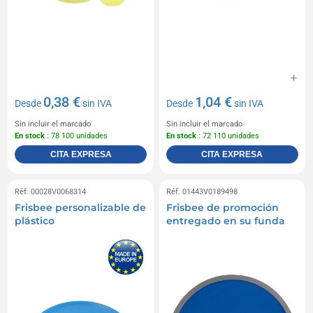
0,38 €
1,04 €
Desde
sin IVA
Desde
sin IVA
Sin incluir el marcado
Sin incluir el marcado
En stock
: 78 100 unidades
En stock
: 72 110 unidades
CITA EXPRESA
CITA EXPRESA
Réf. 00028V0068314
Réf. 01443V0189498
Frisbee personalizable de
Frisbee de promoción
plástico
entregado en su funda