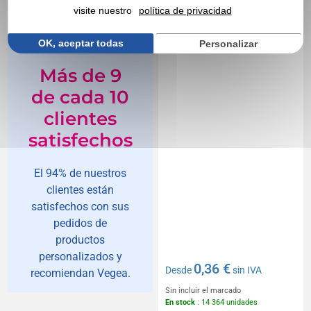
cohete rPET
visite nuestro
política de privacidad
OK, aceptar todas
Personalizar
Más de 9
de cada 10
clientes
satisfechos
El 94% de nuestros
clientes están
satisfechos con sus
pedidos de
productos
personalizados y
0,36 €
Desde
sin IVA
recomiendan Vegea.
Sin incluir el marcado
En stock
: 14 364 unidades