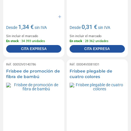
1,34 €
0,31 €
Desde
sin IVA
Desde
sin IVA
Sin incluir el marcado
Sin incluir el marcado
En stock
: 34 393 unidades
En stock
: 28 362 unidades
CITA EXPRESA
CITA EXPRESA
Réf. 00053V0140786
Réf. 00004V0081831
Frisbee de promoción de
Frisbee plegable de
fibra de bambú
cuatro colores