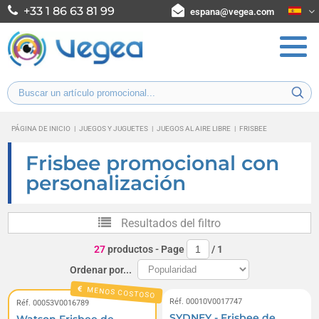
+33 1 86 63 81 99
espana@vegea.com
PÁGINA DE INICIO
|
JUEGOS Y JUGUETES
|
JUEGOS AL AIRE LIBRE
|
FRISBEE
Frisbee promocional con
personalización
Resultados del filtro
27
productos
- Page
/
1
Ordenar por...
MENOS COSTOSO
Réf. 00010V0017747
Réf. 00053V0016789
SYDNEY - Frisbee de