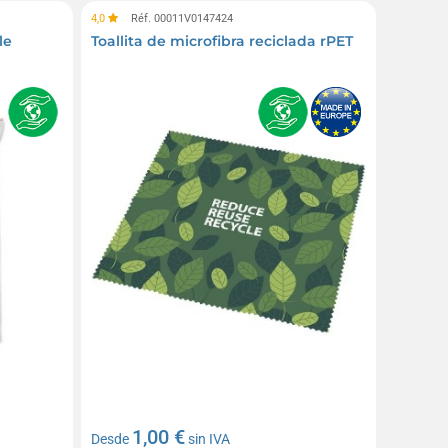
4,0
Réf. 00011V0147424
le
Toallita de microfibra reciclada rPET
1,00 €
Desde
sin IVA