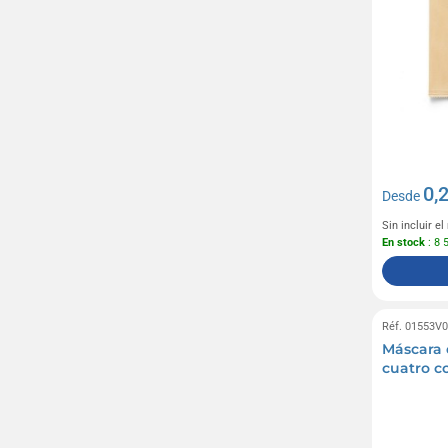
0,
Desde
Sin incluir e
En stock
: 8 
Réf. 01553V
Máscara 
cuatro c