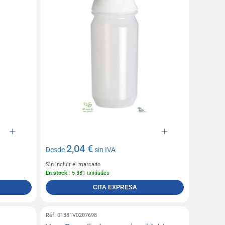
2,04 €
Desde
sin IVA
Sin incluir el marcado
En stock
: 5 381 unidades
CITA EXPRESA
Réf. 01381V0207698