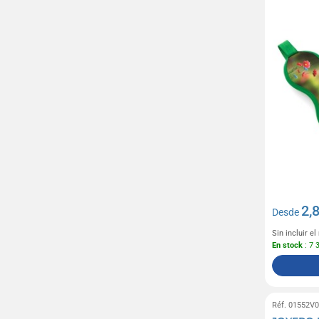
2,
Desde
Sin incluir e
En stock
: 7 
Réf. 01552V