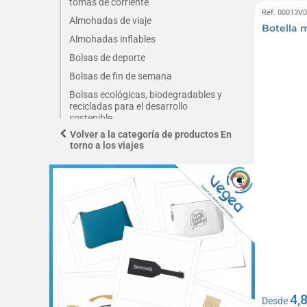
tomas de corriente
Réf. 00013V
Almohadas de viaje
Botella 
Almohadas inflables
Bolsas de deporte
Bolsas de fin de semana
Bolsas ecológicas, biodegradables y
recicladas para el desarrollo
sostenible
Volver a la categoría de productos En
Cajas y estuches para joyas
torno a los viajes
Cojines inflables
Riñoneras
4,
Desde