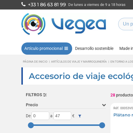
+33 1 86 63 81 99
De lunes a viernes de 9 a 18 horas
Artículo promocional
Desarrollo sostenible
Made i
PÁGINA DE INICIO
|
ARTÍCULOS DE VIAJE Y MARROQUINERÍA
|
EN TORNO A LOS
Accesorio de viaje ecoló
FILTROS
28
producto
Precio
Réf. 00053V
Plátano 
De
a
€