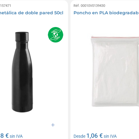
0157471
Réf. 00010V0139430
metálica de doble pared 50cl
Poncho en PLA biodegradab
88 €
1,06 €
sin IVA
Desde
sin IVA