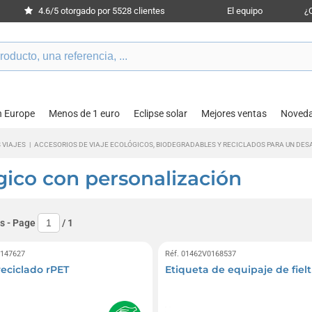
4.6/5 otorgado por 5528 clientes
El equipo
¿
n Europe
Menos de 1 euro
Eclipse solar
Mejores ventas
Noved
 VIAJES
|
ACCESORIOS DE VIAJE ECOLÓGICOS, BIODEGRADABLES Y RECICLADOS PARA UN DES
gico con personalización
s
- Page
/
1
0147627
Réf. 01462V0168537
reciclado rPET
Etiqueta de equipaje de fiel