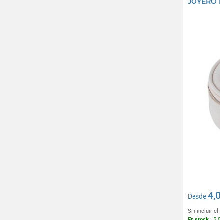
JOYERO 
4,
Desde
Sin incluir e
En stock
: 5 