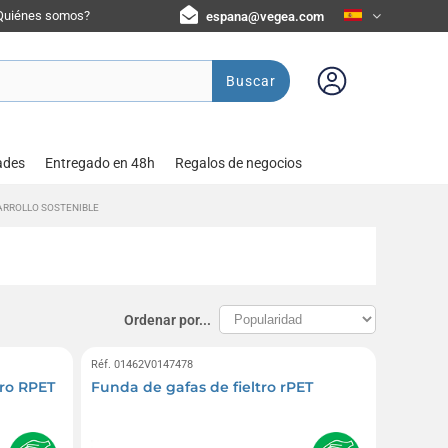
Quiénes somos?
espana@vegea.com
Buscar
ades
Entregado en 48h
Regalos de negocios
ARROLLO SOSTENIBLE
Ordenar por...
Réf. 01462V0147478
tro RPET
Funda de gafas de fieltro rPET