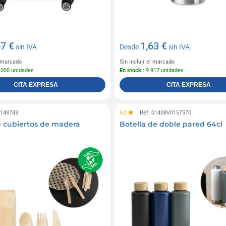
67 €
1,63 €
sin IVA
Desde
sin IVA
l marcado
Sin incluir el marcado
 000 unidades
En stock
: 9 917 unidades
CITA EXPRESA
CITA EXPRESA
0148783
5,0
Réf. 01408V0157570
 cubiertos de madera
Botella de doble pared 64cl