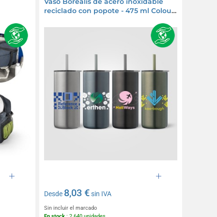
Vaso Borealis de acero inoxidable
reciclado con popote - 475 ml Colour
Jet
8,03 €
Desde
sin IVA
Sin incluir el marcado
En stock
: 2 640 unidades