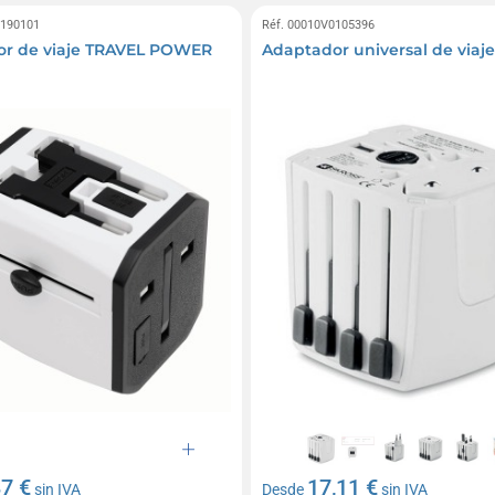
0190101
Réf. 00010V0105396
or de viaje TRAVEL POWER
Adaptador universal de viaje
87 €
17,11 €
sin IVA
Desde
sin IVA