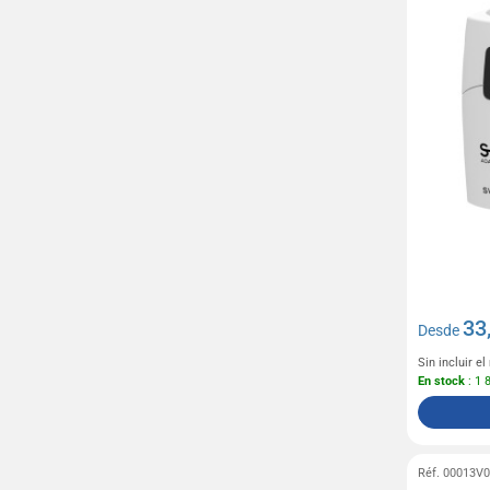
33
Desde
Sin incluir e
En stock
: 1 
Réf. 00013V