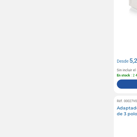
5,
Desde
Sin incluir e
En stock
: 2 
Réf. 00027V
Adaptado
de 3 pol