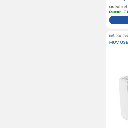
Sin incluir e
En stock
: 7 
Réf. 00010V
MUV USB 