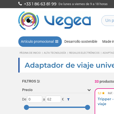
+33 1 86 63 81 99
De lunes a viernes de 9 a 18 horas
Artículo promocional
Desarrollo sostenible
Made i
PÁGINA DE INICIO
|
ALTA TECNOLOGÍA
|
REGALOS ELECTRÓNICOS
|
ADAPTAD
Adaptador de viaje univ
FILTROS
33
producto
Precio
5,0
Réf.
Tripper 
De
a
€
viaje