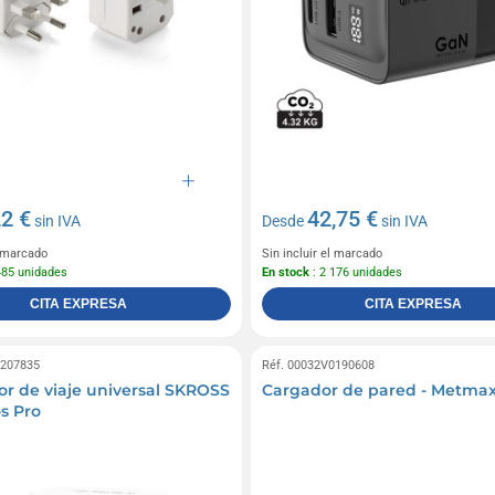
22 €
42,75 €
sin IVA
Desde
sin IVA
l marcado
Sin incluir el marcado
485 unidades
En stock
: 2 176 unidades
CITA EXPRESA
CITA EXPRESA
0207835
Réf. 00032V0190608
r de viaje universal SKROSS
Cargador de pared - Metma
os Pro