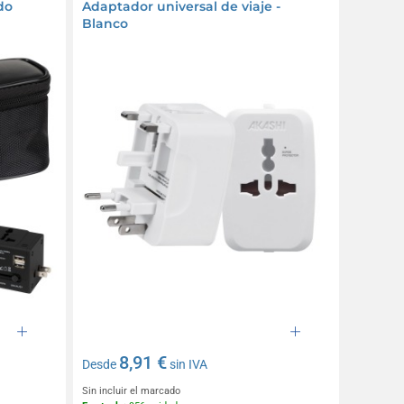
do
Adaptador universal de viaje -
Blanco
8,91 €
Desde
sin IVA
Sin incluir el marcado