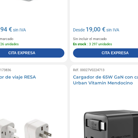
,94 €
19,00 €
sin IVA
Desde
sin IVA
l marcado
Sin incluir el marcado
726 unidades
En stock
: 3 297 unidades
CITA EXPRESA
CITA EXPRESA
0173836
Réf. 00027V0224713
r de viaje RESA
Cargador de 65W GaN con c
Urban Vitamin Mendocino