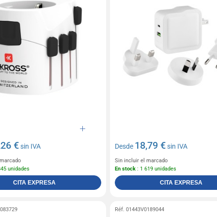
,26 €
18,79 €
sin IVA
Desde
sin IVA
l marcado
Sin incluir el marcado
845 unidades
En stock
: 1 619 unidades
CITA EXPRESA
CITA EXPRESA
0083729
Réf. 01443V0189044