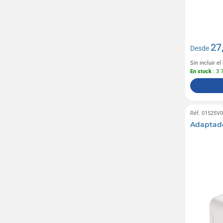
27
Desde
Sin incluir e
En stock
: 3 
Réf. 01525V
Adaptado