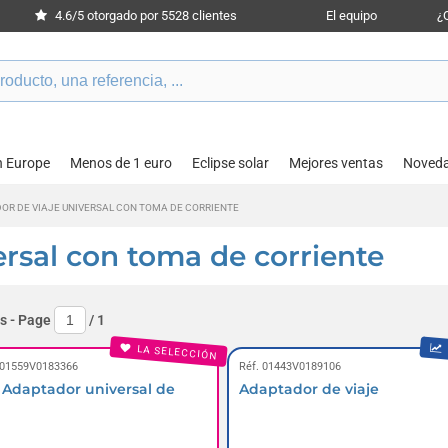
4.6/5 otorgado por 5528 clientes
El equipo
¿
n Europe
Menos de 1 euro
Eclipse solar
Mejores ventas
Noved
OR DE VIAJE UNIVERSAL CON TOMA DE CORRIENTE
ersal con toma de corriente
s
- Page
/
1
LA SELECCIÓN
 01559V0183366
Réf. 01443V0189106
- Adaptador universal de
Adaptador de viaje