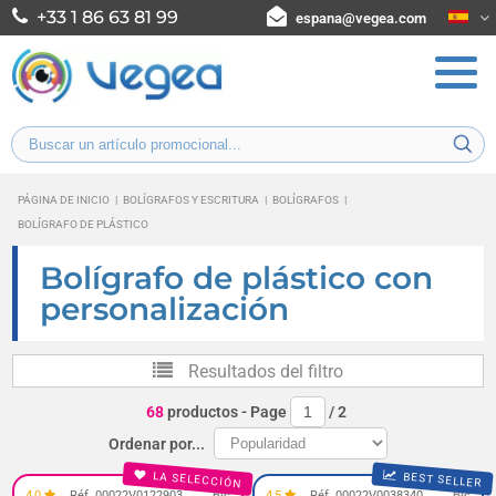
+33 1 86 63 81 99
espana@vegea.com
PÁGINA DE INICIO
|
BOLÍGRAFOS Y ESCRITURA
|
BOLÍGRAFOS
|
BOLÍGRAFO DE PLÁSTICO
Bolígrafo de plástico con
personalización
Resultados del filtro
68
productos
- Page
/
2
Ordenar por...
LA SELECCIÓN
BEST SELLER
4,0
Réf. 00022V0122903
Bic
4,5
Réf. 00022V0038340
Bic