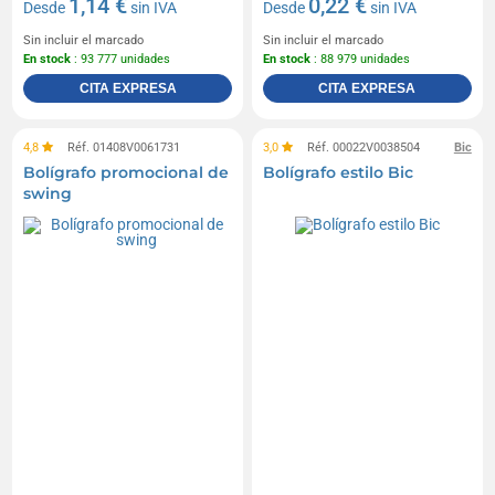
1,14 €
0,22 €
Desde
sin IVA
Desde
sin IVA
Sin incluir el marcado
Sin incluir el marcado
En stock
: 93 777 unidades
En stock
: 88 979 unidades
CITA EXPRESA
CITA EXPRESA
4,8
Réf. 01408V0061731
3,0
Réf. 00022V0038504
Bic
Bolígrafo promocional de
Bolígrafo estilo Bic
swing