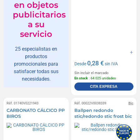
en objetos
publicitarios
a su
servicio
25 especialistas en
productos
0,28 €
promocionales para
Desde
sin IVA
satisfacer todas sus
Sin incluir el marcado
necesidades.
En stock
: 64 025 unidades
CITA EXPRESA
Réf. 01740V0221943
Réf. 00022V0038339
Bic
CARBONATO CÁLCICO PP
Ballpen redondo
BIROS
stic/redondo stic frost bic