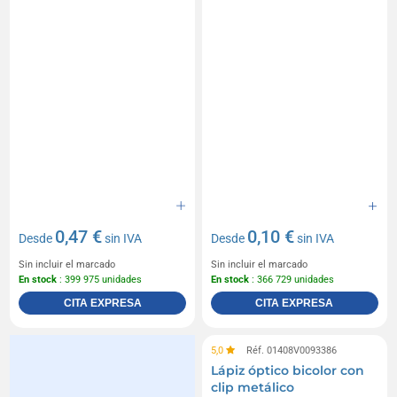
0,47 €
0,10 €
Desde
sin IVA
Desde
sin IVA
Sin incluir el marcado
Sin incluir el marcado
En stock
: 399 975 unidades
En stock
: 366 729 unidades
CITA EXPRESA
CITA EXPRESA
5,0
Réf. 01408V0093386
Lápiz óptico bicolor con
clip metálico