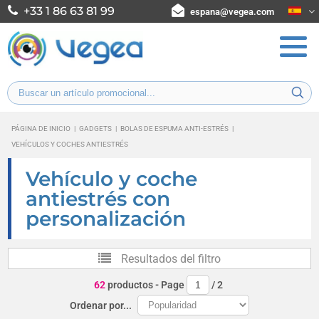
+33 1 86 63 81 99
espana@vegea.com
PÁGINA DE INICIO
|
GADGETS
|
BOLAS DE ESPUMA ANTI-ESTRÉS
|
VEHÍCULOS Y COCHES ANTIESTRÉS
Vehículo y coche
antiestrés con
personalización
Resultados del filtro
62
productos
- Page
/
2
Ordenar por...