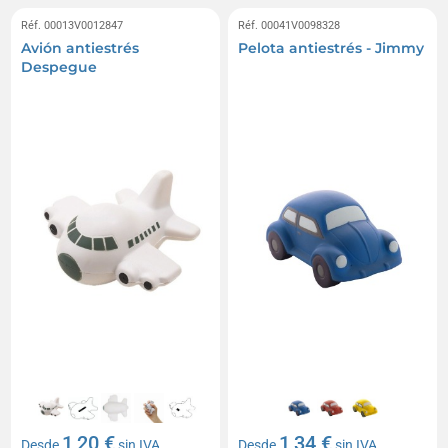
Réf. 00013V0012847
Réf. 00041V0098328
Avión antiestrés
Pelota antiestrés - Jimmy
Despegue
1,20 €
1,34 €
Desde
sin IVA
Desde
sin IVA