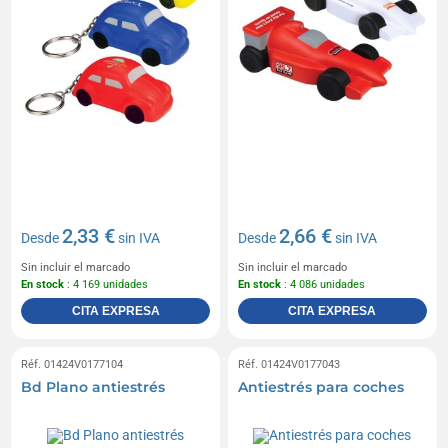
2,33 €
2,66 €
Desde
sin IVA
Desde
sin IVA
Sin incluir el marcado
Sin incluir el marcado
En stock
: 4 169 unidades
En stock
: 4 086 unidades
CITA EXPRESA
CITA EXPRESA
Réf. 01424V0177104
Réf. 01424V0177043
Bd Plano antiestrés
Antiestrés para coches