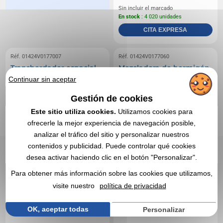
Sin incluir el marcado
En stock
: 4 020 unidades
CITA EXPRESA
Réf. 01424V0177007
Réf. 01424V0177060
Transbordador espacial
Mezcladora de hormigón
antiestrés
antiestrés
Continuar sin aceptar
Gestión de cookies
Este sitio utiliza cookies.
Utilizamos cookies para
ofrecerle la mejor experiencia de navegación posible,
analizar el tráfico del sitio y personalizar nuestros
contenidos y publicidad. Puede controlar qué cookies
desea activar haciendo clic en el botón "Personalizar".
Para obtener más información sobre las cookies que utilizamos,
visite nuestro
política de privacidad
OK, aceptar todas
Personalizar