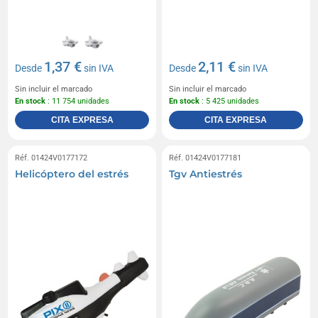
1,37 €
2,11 €
Desde
sin IVA
Desde
sin IVA
Sin incluir el marcado
Sin incluir el marcado
En stock
: 11 754 unidades
En stock
: 5 425 unidades
CITA EXPRESA
CITA EXPRESA
Réf. 01424V0177172
Réf. 01424V0177181
Helicóptero del estrés
Tgv Antiestrés