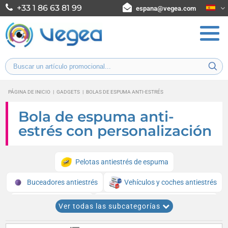
+33 1 86 63 81 99
espana@vegea.com
PÁGINA DE INICIO
|
GADGETS
|
BOLAS DE ESPUMA ANTI-ESTRÉS
Bola de espuma anti-
estrés con personalización
Pelotas antiestrés de espuma
Buceadores antiestrés
Vehículos y coches antiestrés
Pelotas antiestrés
Animales antiestrés de mousse
Ver todas las subcategorías
Personajes y mascotas antiestrés