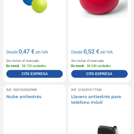
0,47 €
0,52 €
Desde
sin IVA
Desde
sin IVA
Sin incluir el marcado
Sin incluir el marcado
En stock
: 58 733 unidades
En stock
: 58 240 unidades
CITA EXPRESA
CITA EXPRESA
Réf. 00010V0050988
Réf. 01424V0177346
Nube antiestrés
Llavero antiestrés para
teléfono móvil