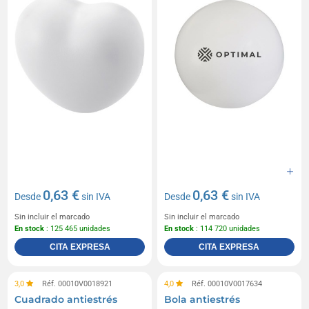
0,63 €
0,63 €
Desde
sin IVA
Desde
sin IVA
Sin incluir el marcado
Sin incluir el marcado
En stock
: 125 465 unidades
En stock
: 114 720 unidades
CITA EXPRESA
CITA EXPRESA
3,0
Réf. 00010V0018921
4,0
Réf. 00010V0017634
Cuadrado antiestrés
Bola antiestrés