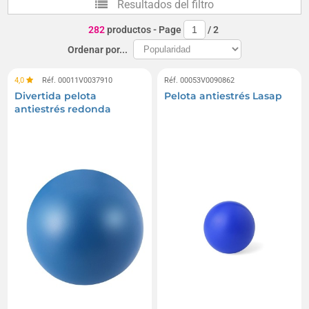
Resultados del filtro
Teléfonos con soportes de espuma antiestrés
282
productos
- Page
/
2
Llaveros antiestrés de espuma
Ordenar por...
Objetos médicos de espuma anti-estrés
4,0
Réf. 00011V0037910
Réf. 00053V0090862
Divertida pelota
Pelota antiestrés Lasap
Almohadillas antiestrés de comida y alimento
antiestrés redonda