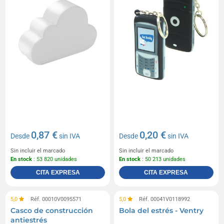
0,87 €
0,20 €
Desde
sin IVA
Desde
sin IVA
Sin incluir el marcado
Sin incluir el marcado
En stock
: 53 820 unidades
En stock
: 50 213 unidades
CITA EXPRESA
CITA EXPRESA
5,0
Réf. 00010V0095571
5,0
Réf. 00041V0118992
Casco de construcción
Bola del estrés - Ventry
antiestrés