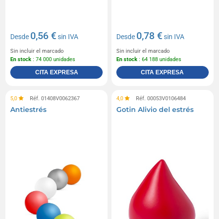
0,56 €
0,78 €
Desde
sin IVA
Desde
sin IVA
Sin incluir el marcado
Sin incluir el marcado
En stock
: 74 000 unidades
En stock
: 64 188 unidades
CITA EXPRESA
CITA EXPRESA
5,0
Réf. 01408V0062367
4,0
Réf. 00053V0106484
Antiestrés
Gotin Alivio del estrés