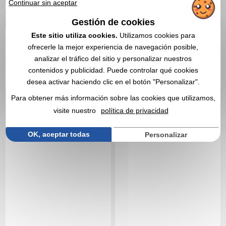
personalizados y
Continuar sin aceptar
0,69 €
Desde
sin IVA
recomiendan Vegea.
Gestión de cookies
Sin incluir el marcado
En stock
: 38 582 unidades
Este sitio utiliza cookies.
Utilizamos cookies para
ofrecerle la mejor experiencia de navegación posible,
CITA EXPRESA
analizar el tráfico del sitio y personalizar nuestros
contenidos y publicidad. Puede controlar qué cookies
Réf. 00028V0010295
Réf. 01424V0176901
desea activar haciendo clic en el botón "Personalizar".
Antiestrés 'Corazón'.
Soporte telefónico retro
antiestrés
Para obtener más información sobre las cookies que utilizamos,
visite nuestro
política de privacidad
OK, aceptar todas
Personalizar