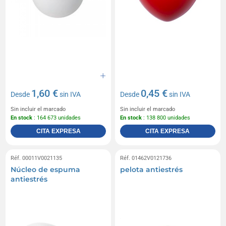
1,60 €
0,45 €
Desde
sin IVA
Desde
sin IVA
Sin incluir el marcado
Sin incluir el marcado
En stock
: 164 673 unidades
En stock
: 138 800 unidades
CITA EXPRESA
CITA EXPRESA
Réf. 00011V0021135
Réf. 01462V0121736
Núcleo de espuma
pelota antiestrés
antiestrés