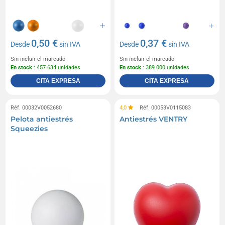
0,50 €
0,37 €
Desde
sin IVA
Desde
sin IVA
Sin incluir el marcado
Sin incluir el marcado
En stock
: 457 634 unidades
En stock
: 389 000 unidades
CITA EXPRESA
CITA EXPRESA
Réf. 00032V0052680
4,0
Réf. 00053V0115083
Pelota antiestrés
Antiestrés VENTRY
Squeezies