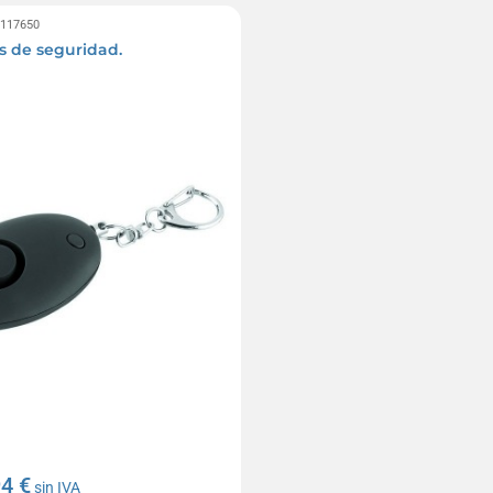
0117650
 de seguridad.
94 €
sin IVA