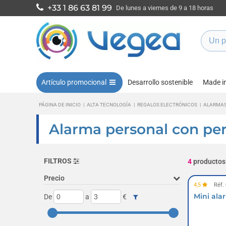
+33 1 86 63 81 99
De lunes a viernes de 9 a 18 horas
Artículo promocional
Desarrollo sostenible
Made i
PÁGINA DE INICIO
|
ALTA TECNOLOGÍA
|
REGALOS ELECTRÓNICOS
|
ALARMAS
Alarma personal con per
FILTROS
4
productos
Precio
4,5
Réf.
Mini ala
De
a
€