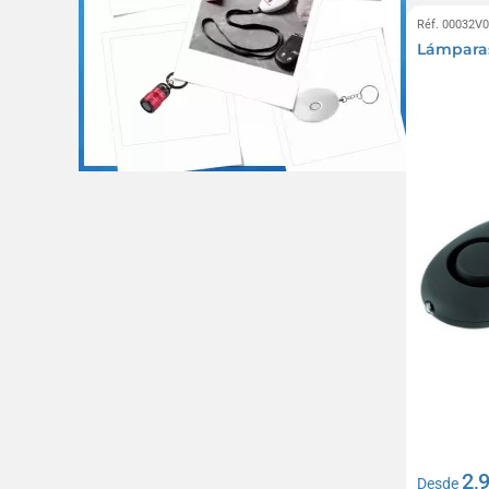
Réf. 00032V
Lámparas
2,
Desde