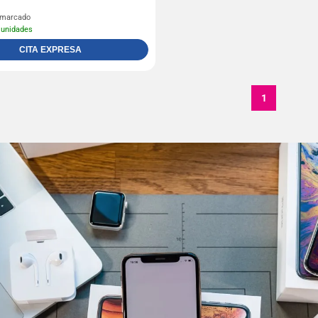
l marcado
 unidades
CITA EXPRESA
1