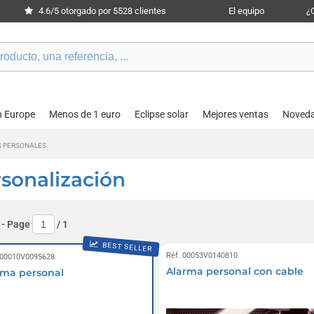
4.6/5 otorgado por 5528 clientes
El equipo
¿
n Europe
Menos de 1 euro
Eclipse solar
Mejores ventas
Noved
 PERSONALES
sonalización
- Page
/
1
BEST SELLER
Réf. 00053V0140810
 00010V0095628
Alarma personal con cable
rma personal