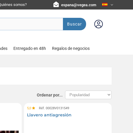
Quiénes somos?
espana@vegea.com
Buscar
ades
Entregado en 48h
Regalos de negocios
Ordenar por...
5,0
Réf. 00028V0131549
Llavero antiagresión