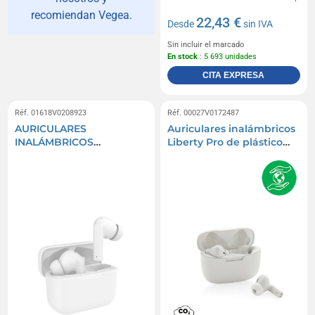
recomiendan Vegea.
22,43 €
Desde
sin IVA
Sin incluir el marcado
En stock
: 5 693 unidades
CITA EXPRESA
Réf. 01618V0208923
Réf. 00027V0172487
AURICULARES
Auriculares inalámbricos
INALÁMBRICOS
Liberty Pro de plástico
BLUETOOTH CON
reciclado RCS
REDUCCIÓN DE RUIDO
DE ANCLAJE