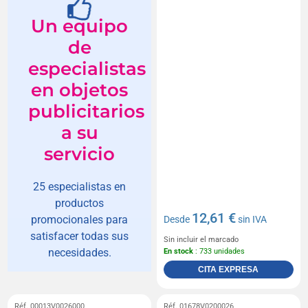
Un equipo
de
especialistas
en objetos
publicitarios
a su
servicio
25 especialistas en
productos
12,61 €
promocionales para
Desde
sin IVA
satisfacer todas sus
Sin incluir el marcado
necesidades.
En stock
: 733 unidades
CITA EXPRESA
Réf. 00013V0026000
Réf. 01678V0200026