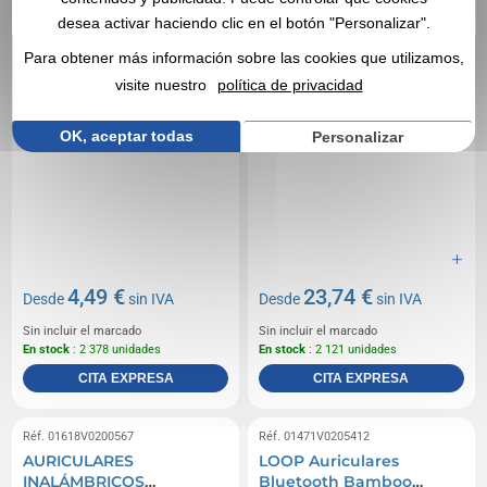
desea activar haciendo clic en el botón "Personalizar".
Para obtener más información sobre las cookies que utilizamos,
visite nuestro
política de privacidad
OK, aceptar todas
Personalizar
4,49 €
23,74 €
Desde
sin IVA
Desde
sin IVA
Sin incluir el marcado
Sin incluir el marcado
En stock
: 2 378 unidades
En stock
: 2 121 unidades
CITA EXPRESA
CITA EXPRESA
Réf. 01618V0200567
Réf. 01471V0205412
AURICULARES
LOOP Auriculares
INALÁMBRICOS
Bluetooth Bamboo