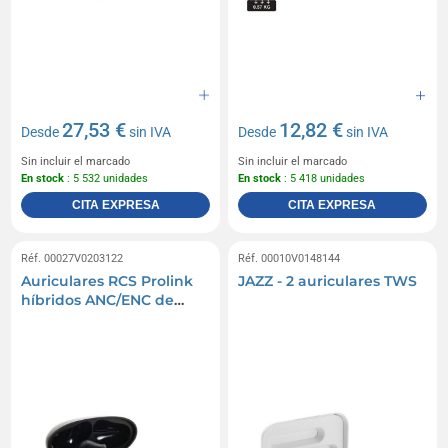
27,53 €
12,82 €
Desde
sin IVA
Desde
sin IVA
Sin incluir el marcado
Sin incluir el marcado
En stock
: 5 532 unidades
En stock
: 5 418 unidades
CITA EXPRESA
CITA EXPRESA
Réf. 00027V0203122
Réf. 00010V0148144
Auriculares RCS Prolink
JAZZ - 2 auriculares TWS
híbridos ANC/ENC de
plástico reciclado