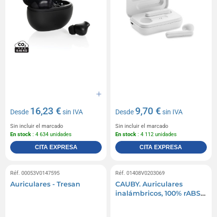
16,23 €
9,70 €
Desde
sin IVA
Desde
sin IVA
Sin incluir el marcado
Sin incluir el marcado
En stock
: 4 634 unidades
En stock
: 4 112 unidades
CITA EXPRESA
CITA EXPRESA
Réf. 00053V0147595
Réf. 01408V0203069
Auriculares - Tresan
CAUBY. Auriculares
inalámbricos, 100% rABS,
con ANC y 7 horas de
autonomía.