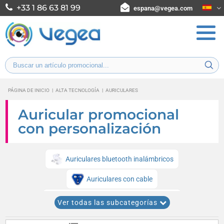
+33 1 86 63 81 99
espana@vegea.com
PÁGINA DE INICIO
|
ALTA TECNOLOGÍA
|
AURICULARES
Auricular promocional
con personalización
Auriculares bluetooth inalámbricos
Auriculares con cable
Auriculares con cancelación de ruido
Ver todas las subcategorías
Auriculares ecológicos