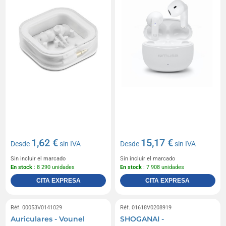
1,62 €
15,17 €
Desde
sin IVA
Desde
sin IVA
Sin incluir el marcado
Sin incluir el marcado
En stock
: 8 290 unidades
En stock
: 7 908 unidades
CITA EXPRESA
CITA EXPRESA
Réf. 00053V0141029
Réf. 01618V0208919
Auriculares - Vounel
SHOGANAI -