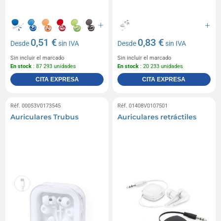
0,51 €
0,83 €
Desde
sin IVA
Desde
sin IVA
Sin incluir el marcado
Sin incluir el marcado
En stock
: 87 293 unidades
En stock
: 20 233 unidades
CITA EXPRESA
CITA EXPRESA
Réf. 00053V0173545
Réf. 01408V0107501
Auriculares Trubus
Auriculares retráctiles