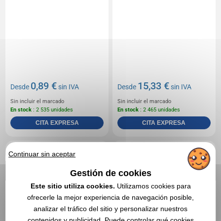
0,89 €
15,33 €
Desde
sin IVA
Desde
sin IVA
Sin incluir el marcado
Sin incluir el marcado
En stock
: 2 535 unidades
En stock
: 2 465 unidades
CITA EXPRESA
CITA EXPRESA
Réf. 01656V0171620
Réf. 00027V0187240
Continuar sin aceptar
Auriculares de bambú
Auriculares TWS de
plástico reciclado RCS y
Gestión de cookies
bambú
Este sitio utiliza cookies.
Utilizamos cookies para
ofrecerle la mejor experiencia de navegación posible,
analizar el tráfico del sitio y personalizar nuestros
contenidos y publicidad. Puede controlar qué cookies