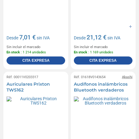
7,01 €
21,12 €
Desde
sin IVA
Desde
sin IVA
Sin incluir el marcado
Sin incluir el marcado
En stock
: 1 214 unidades
En stock
: 1 169 unidades
CITA EXPRESA
CITA EXPRESA
Réf. 00011V0203317
Réf. 01618V0143654
Akashi
Auriculares Prixton
Audífonos inalámbricos
TWS162
Bluetooth verdaderos