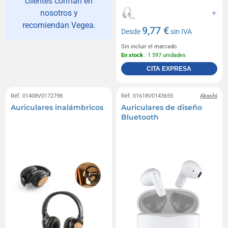
clientes confían en
nosotros y
recomiendan Vegea.
9,77 €
Desde
sin IVA
Sin incluir el marcado
En stock
: 1 597 unidades
CITA EXPRESA
Réf. 01408V0172798
Réf. 01618V0143655
Akashi
Auriculares inalámbricos
Auriculares de diseño
Bluetooth