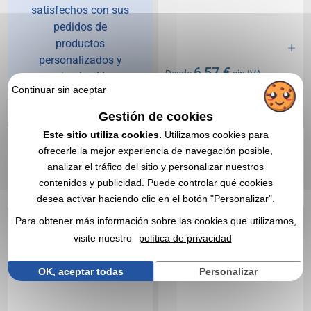
satisfechos con sus
pedidos de
productos
personalizados y
6,57 €
Desde
sin IVA
recomiendan Vegea.
Continuar sin aceptar
Sin incluir el marcado
En stock
: 600 unidades
Gestión de cookies
CITA EXPRESA
Este sitio utiliza cookies.
Utilizamos cookies para
ofrecerle la mejor experiencia de navegación posible,
Réf. 01408V0157593
Réf. 00013V0128393
analizar el tráfico del sitio y personalizar nuestros
BEATDRUM. Auriculares
cómodo auricular
contenidos y publicidad. Puede controlar qué cookies
inalámbricos
bluetooth
desea activar haciendo clic en el botón "Personalizar".
Para obtener más información sobre las cookies que utilizamos,
visite nuestro
política de privacidad
OK, aceptar todas
Personalizar