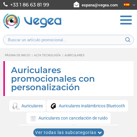
+33 1 86 63 81 99
espana@vegea.com
PÁGINA DE INICIO
|
ALTA TECNOLOGÍA
|
AURICULARES
Auriculares
promocionales con
personalización
Auriculares
Auriculares inalámbricos Bluetooth
Auriculares con cancelación de ruido
Auriculares con cable
Auriculares JBL
Ver todas las subcategorías