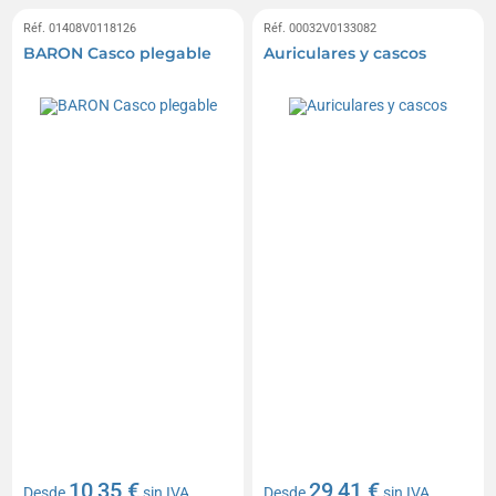
Réf. 01408V0118126
Réf. 00032V0133082
BARON Casco plegable
Auriculares y cascos
10,35 €
29,41 €
Desde
sin IVA
Desde
sin IVA