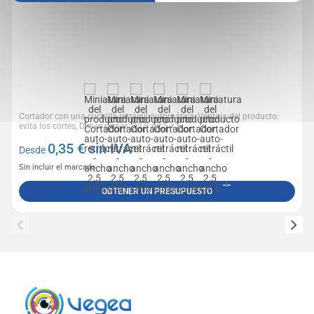
Cortador con una cuchilla retráctil automática, Ventaja del producto:
evita los cortes, Dimensiones: 12,5 x 2,5 x...
0,35
€ sin IVA
Desde
Sin incluir el marcado
OBTENER UN PRESUPUESTO