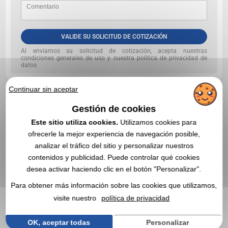
VALIDE SU SOLICITUD DE COTIZACIÓN
Al enviarnos su solicitud de cotización, acepta nuestras
condiciones generales de uso y nuestra política de privacidad de
datos
Continuar sin aceptar
Gestión de cookies
EN ESTA CATEGORÍA, ESTOS ARTÍCULOS
PROMOCIONALES TAMBIÉN PUEDEN
Este sitio utiliza cookies.
Utilizamos cookies para
INTERESARLE
ofrecerle la mejor experiencia de navegación posible,
analizar el tráfico del sitio y personalizar nuestros
contenidos y publicidad. Puede controlar qué cookies
4,4
Réf. 00028V0010461
desea activar haciendo clic en el botón "Personalizar".
Cortador auto-retráctil - ancho 2,5 cm
Para obtener más información sobre las cookies que utilizamos,
visite nuestro
política de privacidad
OK, aceptar todas
Personalizar