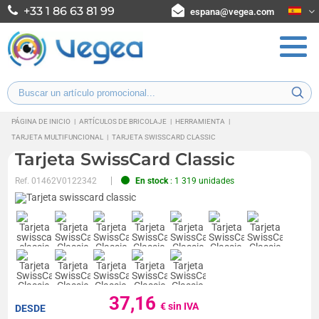
+33 1 86 63 81 99
espana@vegea.com
PÁGINA DE INICIO
|
ARTÍCULOS DE BRICOLAJE
|
HERRAMIENTA
|
TARJETA MULTIFUNCIONAL
|
TARJETA SWISSCARD CLASSIC
Tarjeta SwissCard Classic
Ref.
01462V0122342
En stock
: 1 319 unidades
37,16
€ sin IVA
DESDE