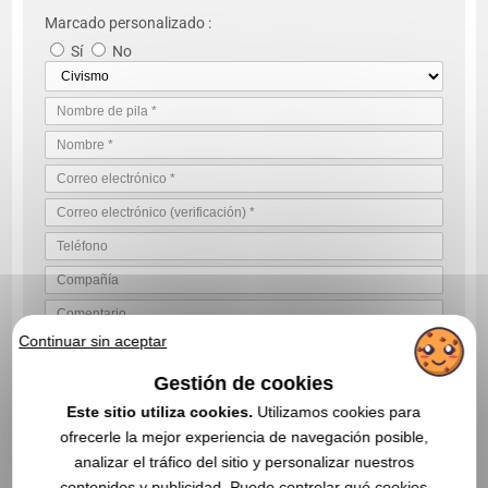
Marcado personalizado :
Sí
No
Continuar sin aceptar
VALIDE SU SOLICITUD DE COTIZACIÓN
Gestión de cookies
Al enviarnos su solicitud de cotización, acepta nuestras
Este sitio utiliza cookies.
Utilizamos cookies para
condiciones generales de uso y nuestra política de privacidad de
ofrecerle la mejor experiencia de navegación posible,
datos
analizar el tráfico del sitio y personalizar nuestros
contenidos y publicidad. Puede controlar qué cookies