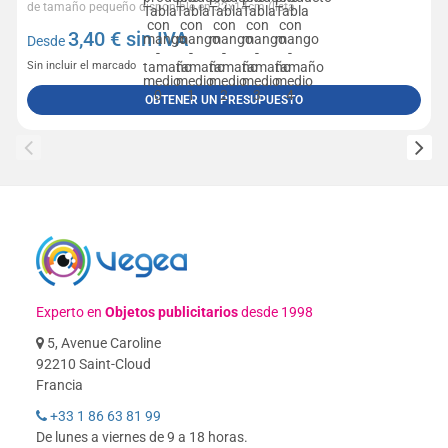
de tamaño pequeño disponible en 32x14cm (lista...
3,40
€ sin IVA
Desde
Sin incluir el marcado
OBTENER UN PRESUPUESTO
Experto en
Objetos publicitarios
desde 1998
5, Avenue Caroline
92210 Saint-Cloud
Francia
+33 1 86 63 81 99
De lunes a viernes de 9 a 18 horas.