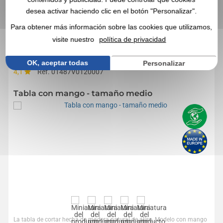
desea activar haciendo clic en el botón "Personalizar".
EN ESTA CATEGORÍA, ESTOS ARTÍCULOS
Para obtener más información sobre las cookies que utilizamos,
PROMOCIONALES TAMBIÉN PUEDEN
visite nuestro
política de privacidad
INTERESARLE
OK, aceptar todas
Personalizar
4,1
Réf. 01487V0120007
Tabla con mango - tamaño medio
La tabla de cortar hecha de madera natural de aliso, Modelo con mango