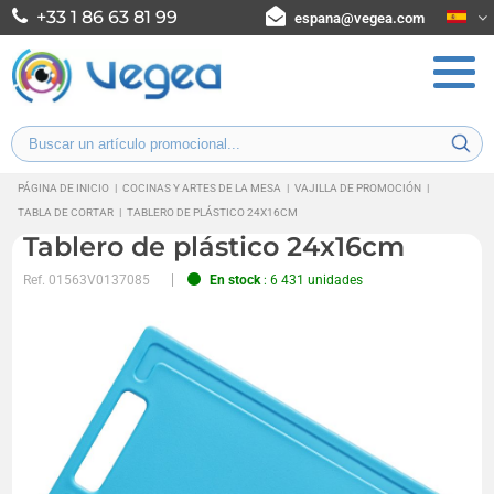
+33 1 86 63 81 99
espana@vegea.com
PÁGINA DE INICIO
|
COCINAS Y ARTES DE LA MESA
|
VAJILLA DE PROMOCIÓN
|
TABLA DE CORTAR
|
TABLERO DE PLÁSTICO 24X16CM
Tablero de plástico 24x16cm
Ref.
01563V0137085
En stock
: 6 431 unidades