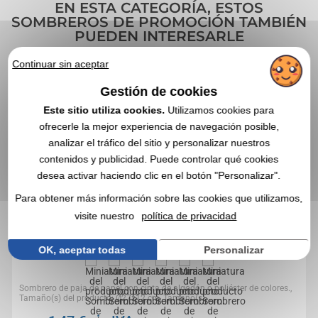
EN ESTA CATEGORÍA, ESTOS
SOMBREROS DE PROMOCIÓN TAMBIÉN
PUEDEN INTERESARLE
Continuar sin aceptar
4,0
Réf. 00010V0113277
Gestión de cookies
Sombrero de paja
Este sitio utiliza cookies.
Utilizamos cookies para
ofrecerle la mejor experiencia de navegación posible,
analizar el tráfico del sitio y personalizar nuestros
contenidos y publicidad. Puede controlar qué cookies
desea activar haciendo clic en el botón "Personalizar".
Para obtener más información sobre las cookies que utilizamos,
visite nuestro
política de privacidad
OK, aceptar todas
Personalizar
Sombrero de paja de papel con cinta de algodón o poliéster de colores.,
Tamaño(s) del producto: Ø27x12 cm, Tamaño(s)...