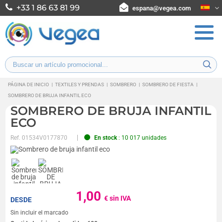
+33 1 86 63 81 99
espana@vegea.com
PÁGINA DE INICIO
|
TEXTILES Y PRENDAS
|
SOMBRERO
|
SOMBRERO DE FIESTA
|
SOMBRERO DE BRUJA INFANTIL ECO
SOMBRERO DE BRUJA INFANTIL
ECO
Ref.
01534V0177870
En stock
: 10 017 unidades
1,00
€ sin IVA
DESDE
Sin incluir el marcado