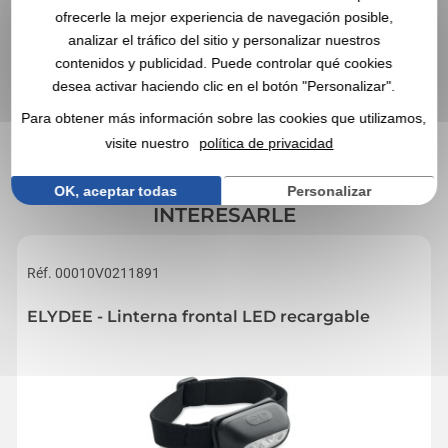
ofrecerle la mejor experiencia de navegación posible,
VALIDE SU SOLICITUD DE COTIZACIÓN
analizar el tráfico del sitio y personalizar nuestros
Al enviarnos su solicitud de cotización, acepta nuestras
contenidos y publicidad. Puede controlar qué cookies
condiciones generales de uso y nuestra política de privacidad de
datos
desea activar haciendo clic en el botón "Personalizar".
Para obtener más información sobre las cookies que utilizamos,
visite nuestro
política de privacidad
EN ESTA CATEGORÍA, ESTOS ARTÍCULOS
OK, aceptar todas
PROMOCIONALES TAMBIÉN PUEDEN
Personalizar
INTERESARLE
Réf. 00010V0211891
ELYDEE - Linterna frontal LED recargable