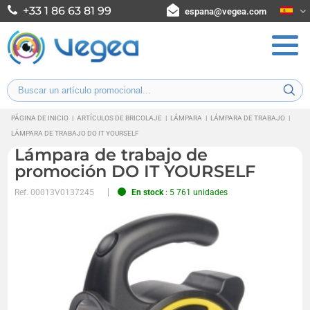
+33 1 86 63 81 99
espana@vegea.com
PÁGINA DE INICIO
|
ARTÍCULOS DE BRICOLAJE
|
LÁMPARA
|
LÁMPARA DE TRABAJO
|
LÁMPARA DE TRABAJO DO IT YOURSELF
Lámpara de trabajo de
promoción DO IT YOURSELF
Ref.
00013V0137245
En stock
: 5 761 unidades