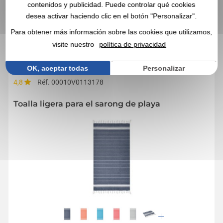
contenidos y publicidad. Puede controlar qué cookies
desea activar haciendo clic en el botón "Personalizar".
EN ESTA CATEGORÍA, ESTOS ARTÍCULOS
Para obtener más información sobre las cookies que utilizamos,
PROMOCIONALES TAMBIÉN PUEDEN
visite nuestro
política de privacidad
INTERESARLE
OK, aceptar todas
Personalizar
4,8
Réf. 00010V0113178
Toalla ligera para el sarong de playa