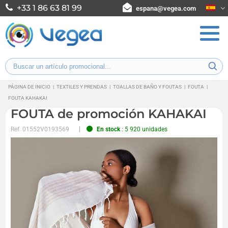
+33 1 86 63 81 99
espana@vegea.com
PÁGINA DE INICIO
|
TEXTILES Y PRENDAS
|
TOALLAS DE BAÑO Y FOUTAS
|
FOUTA
|
FOUTA KAHAKAI
FOUTA de promoción KAHAKAI
Ref.
01552V0193569
En stock
: 5 920 unidades