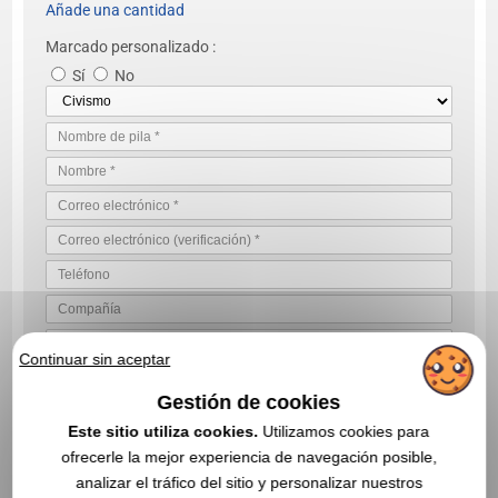
Añade una cantidad
Marcado personalizado :
Sí
No
Continuar sin aceptar
Gestión de cookies
VALIDE SU SOLICITUD DE COTIZACIÓN
Este sitio utiliza cookies.
Utilizamos cookies para
Al enviarnos su solicitud de cotización, acepta nuestras
condiciones generales de uso y nuestra política de privacidad de
ofrecerle la mejor experiencia de navegación posible,
datos
analizar el tráfico del sitio y personalizar nuestros