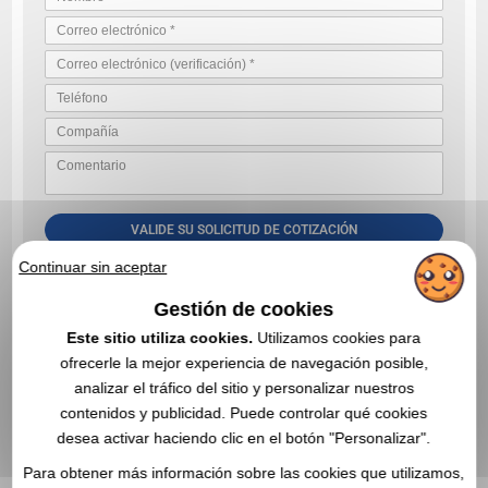
VALIDE SU SOLICITUD DE COTIZACIÓN
Al enviarnos su solicitud de cotización, acepta nuestras
Continuar sin aceptar
condiciones generales de uso y nuestra política de privacidad de
datos
Gestión de cookies
Este sitio utiliza cookies.
Utilizamos cookies para
ofrecerle la mejor experiencia de navegación posible,
EN ESTA CATEGORÍA, ESTOS ARTÍCULOS
analizar el tráfico del sitio y personalizar nuestros
PROMOCIONALES TAMBIÉN PUEDEN
contenidos y publicidad. Puede controlar qué cookies
INTERESARLE
desea activar haciendo clic en el botón "Personalizar".
Para obtener más información sobre las cookies que utilizamos,