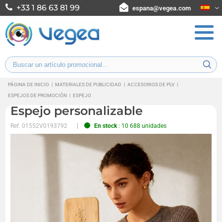
+33 1 86 63 81 99
espana@vegea.com
PÁGINA DE INICIO
|
MATERIALES DE PUBLICIDAD
|
ACCESORIOS DE PLV
|
ESPEJOS DE PROMOCIÓN
|
ESPEJO
Espejo personalizable
Ref.
01552V0193792
En stock
: 10 688 unidades