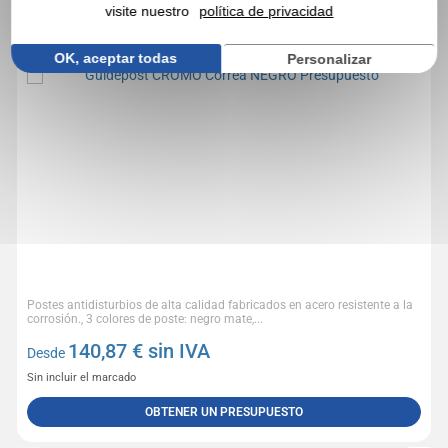
Réf. 01649V0168965
visite nuestro
política de privacidad
Guidepost CROMO Correa NEGRO Presupuesto
OK, aceptar todas
Personalizar
Postes antidisturbios de alta calidad fabricados en acero resistente a la
corrosión., 3 colores de poste: negro mate,...
140,87
€ sin IVA
Desde
Sin incluir el marcado
OBTENER UN PRESUPUESTO