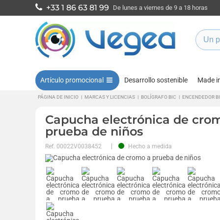
+33 1 86 63 81 99
De lunes a viernes de 9 a 18 horas
Artículo promocional
Desarrollo sostenible
Made i
PÁGINA DE INICIO
|
MARCAS Y LICENCIAS
|
BOLÍGRAFO BIC
|
ENCENDEDOR B
Capucha electrónica de cro
prueba de niños
Ref.
00022V0038452
Hecho a medida