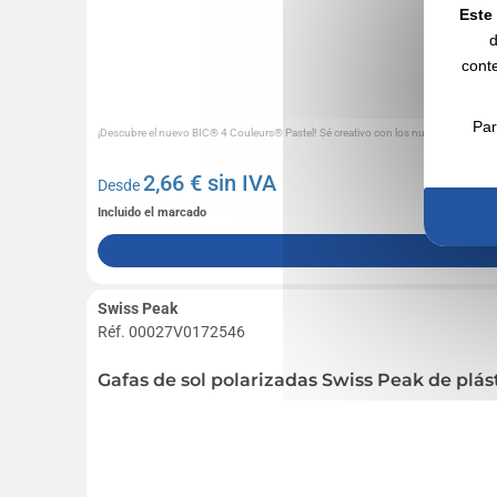
Este 
d
conte
Par
¡Descubre el nuevo BIC® 4 Couleurs® Pastel! Sé creativo con los nuevos colores pas
2,66
€ sin IVA
Desde
Incluido el marcado
Swiss Peak
Réf. 00027V0172546
Gafas de sol polarizadas Swiss Peak de plás