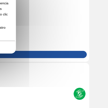
iencia
os
 clic
stro