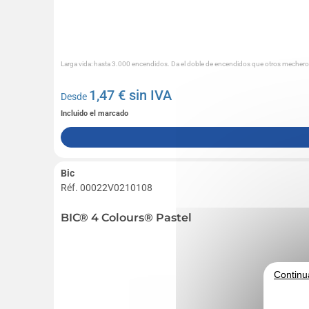
Larga vida: hasta 3.000 encendidos. Da el doble de encendidos que otros mecher
1,47
€ sin IVA
Desde
Incluido el marcado
Bic
Réf. 00022V0210108
BIC® 4 Colours® Pastel
Continu