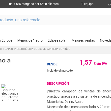
4.6/5 otorgado por 5528 clientes
El equipo
¿
n Europe
Menos de 1 euro
Eclipse solar
Mejores ventas
Noved
IC
|
CAPUCHA ELECTRÓNICA DE CROMO A PRUEBA DE NIÑOS
mo a
1,57
€ sin IVA
DESDE
Incluido el marcado
DESCRIPCIÓN
¡Nuestro campeón de ventas de encend
práctico, gracias a su sistema de encendid
Materiales: Delrin, Acero
Marcación de dimensiones: lado A 20 mm