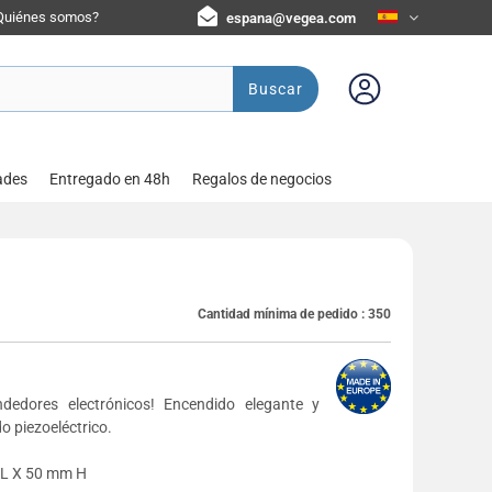
Quiénes somos?
espana@vegea.com
Buscar
ades
Entregado en 48h
Regalos de negocios
Cantidad mínima de pedido :
350
edores electrónicos! Encendido elegante y
o piezoeléctrico.
 L X 50 mm H