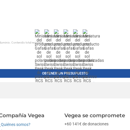
luminio. Contenido total reciclado:...
OBTENER UN PRESUPUESTO
Compañía Vegea
Vegea se compromete
+60 141€ de donaciones
¿Quiénes somos?