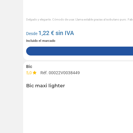
Delgado y elegante. Cómodo de usar. Llama estable gracias al isobutano puro. Fabric
1,22
€ sin IVA
Desde
Incluido el marcado
Bic
5,0
Réf. 00022V0038449
Bic maxi lighter