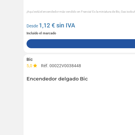
¡Aquí está el encendedor más vendido en Francia! Es la miniatura de Bic, Gas isobut
1,12
€ sin IVA
Desde
Incluido el marcado
Bic
5,0
Réf. 00022V0038448
Encendedor delgado Bic