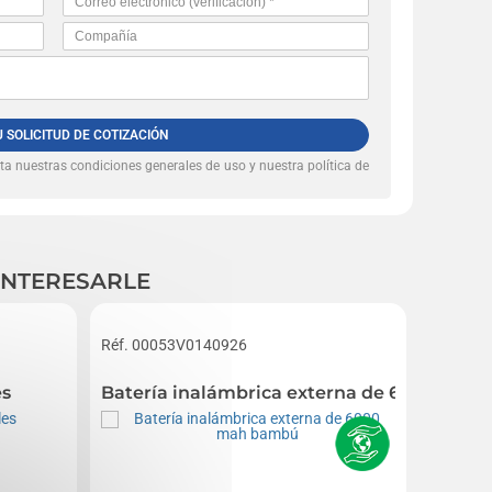
U SOLICITUD DE COTIZACIÓN
pta nuestras
condiciones generales de uso y nuestra política de
INTERESARLE
Réf. 00053V0140926
Réf. 00
es
Batería inalámbrica externa de 6000 ma
Soport