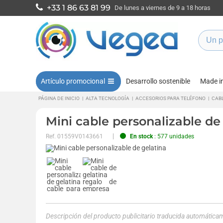
+33 1 86 63 81 99
De lunes a viernes de 9 a 18 horas
Artículo promocional
Desarrollo sostenible
Made i
PÁGINA DE INICIO
|
ALTA TECNOLOGÍA
|
ACCESORIOS PARA TELÉFONO
|
CABL
Mini cable personalizable de
Ref.
01559V0143661
En stock
: 577 unidades
Descripción del producto publicitario traducida automática