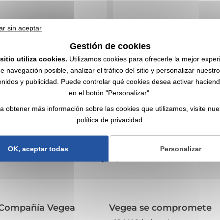
ar sin aceptar
Gestión de cookies
sitio utiliza cookies.
Utilizamos cookies para ofrecerle la mejor exper
e navegación posible, analizar el tráfico del sitio y personalizar nuestr
le de poliéster de 2 tonos para llevar en la
Guantes de pantalla táctil con un recubrimiento e
nidos y publicidad. Puede controlar qué cookies desea activar haciendo
arche de tela de poliéster para sujetar el...
pulgar y el índice., Acrílico - Atención, este artícul
en el botón "Personalizar".
,24
€ sin IVA
1,04
€ sin IVA
Desde
a obtener más información sobre las cookies que utilizamos, visite nue
 marcado
Sin incluir el marcado
política de privacidad
OBTENER UN PRESUPUESTO
OBTENER UN PRESUPUEST
OK, aceptar todas
Personalizar
Compañía Vegea
Vegea se compromete