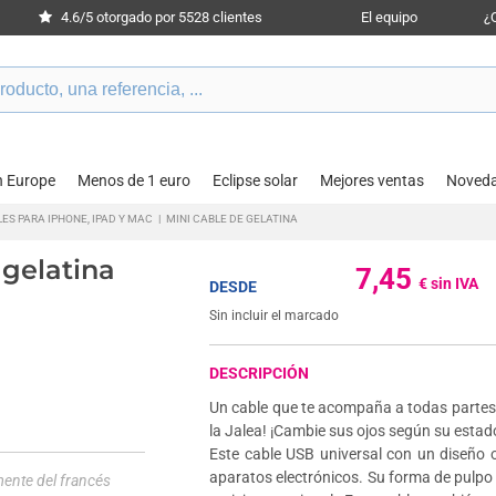
4.6/5 otorgado por 5528 clientes
El equipo
¿
n Europe
Menos de 1 euro
Eclipse solar
Mejores ventas
Noved
ES PARA IPHONE, IPAD Y MAC
|
MINI CABLE DE GELATINA
 gelatina
7,45
€ sin IVA
DESDE
Sin incluir el marcado
DESCRIPCIÓN
Un cable que te acompaña a todas partes y 
la Jalea! ¡Cambie sus ojos según su estad
Este cable USB universal con un diseño o
aparatos electrónicos. Su forma de pulpo 
mente del francés