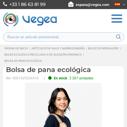
+33 1 86 63 81 99
espana@vegea.com
PÁGINA DE INICIO
|
ARTÍCULOS DE VIAJE Y MARROQUINERÍA
|
BOLSO DE MENSAJERO
|
BOLSA ECOLÓGICA RECICLADA O DE ALGODÓN ORGÁNICO
|
BOLSA DE PANA ECOLÓGICA
Bolsa de pana ecológica
Ref.
00015V0204318
En stock
: 2 207 unidades