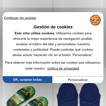
Continuar sin aceptar
4,37 €
2,60 €
Desde
sin IVA
Desde
sin IVA
Gestión de cookies
Sin incluir el marcado
Sin incluir el marcado
Este sitio utiliza cookies.
Utilizamos cookies para
En stock
: 4 760 unidades
En stock
: 4 534 unidades
ofrecerle la mejor experiencia de navegación posible,
CITA EXPRESA
CITA EXPRESA
analizar el tráfico del sitio y personalizar nuestros
contenidos y publicidad. Puede controlar qué cookies
Réf. 01553V0133144
Réf. 00041V0139842
desea activar haciendo clic en el botón "Personalizar".
Zapatillas de viaje de
Pantuflas de rizo 37-38 o
Para obtener más información sobre las cookies que utilizamos,
microfibra
39-39
visite nuestro
política de privacidad
OK, aceptar todas
Personalizar