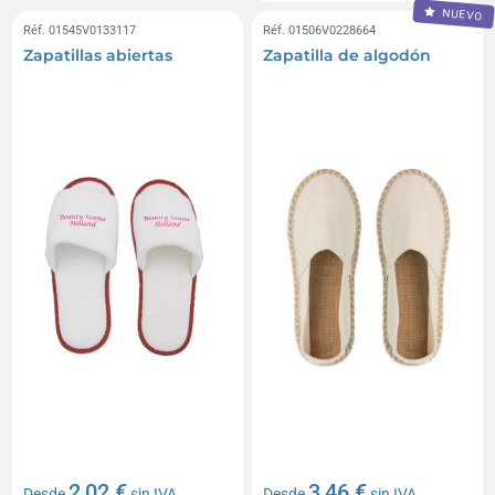
NUEVO
Réf. 01545V0133117
Réf. 01506V0228664
Zapatillas abiertas
Zapatilla de algodón
2,02 €
3,46 €
Desde
sin IVA
Desde
sin IVA