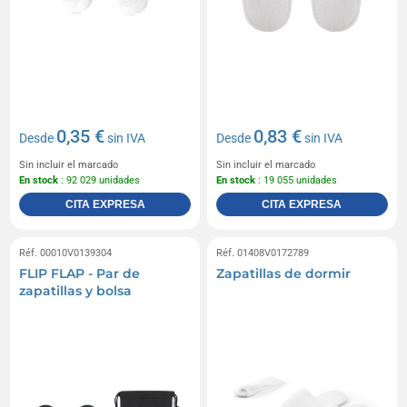
0,35 €
0,83 €
Desde
sin IVA
Desde
sin IVA
Sin incluir el marcado
Sin incluir el marcado
En stock
: 92 029 unidades
En stock
: 19 055 unidades
CITA EXPRESA
CITA EXPRESA
Réf. 00010V0139304
Réf. 01408V0172789
FLIP FLAP - Par de
Zapatillas de dormir
zapatillas y bolsa