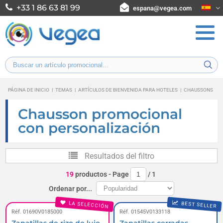
+33 1 86 63 81 99
espana@vegea.com
PÁGINA DE INICIO
|
TEMAS
|
ARTÍCULOS DE BIENVENIDA PARA HOTELES
|
CHAUSSONS
Chausson promocional
con personalización
Resultados del filtro
19
productos
- Page
/
1
Ordenar por...
LA SELECCIÓN
BEST SELLER
Réf. 01690V0185000
Réf. 01545V0133118