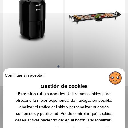
74,96 €
38,81 €
Continuar sin aceptar
Desde
sin IVA
Desde
sin IVA
Sin incluir el marcado
Sin incluir el marcado
Gestión de cookies
En stock
: 289 unidades
En stock
: 115 unidades
Este sitio utiliza cookies.
Utilizamos cookies para
CITA EXPRESA
CITA EXPRESA
ofrecerle la mejor experiencia de navegación posible,
analizar el tráfico del sitio y personalizar nuestros
Réf. 00006V0051384
Livoo
contenidos y publicidad. Puede controlar qué cookies
Teppan Yaki Plancha
desea activar haciendo clic en el botón "Personalizar".
personalizable 90 cm