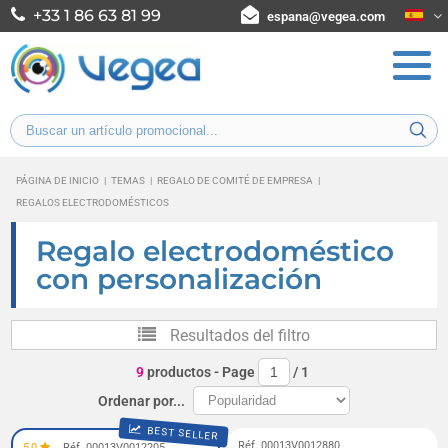
+33 1 86 63 81 99
espana@vegea.com
PÁGINA DE INICIO
|
TEMAS
|
REGALO DE COMITÉ DE EMPRESA
|
REGALOS ELECTRODOMÉSTICOS
Regalo electrodoméstico
con personalización
Resultados del filtro
9
productos
- Page
/
1
Ordenar por...
BEST SELLER
Réf. 00013V0012880
5,0
Réf. 00013V0012205