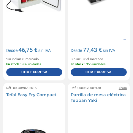
46,75 €
77,43 €
Desde
sin IVA
Desde
sin IVA
Sin incluir el marcado
Sin incluir el marcado
En stock
: 986 unidades
En stock
: 355 unidades
CITA EXPRESA
CITA EXPRESA
Réf. 00048V0202615
Réf. 00006V0009138
Livoo
Tefal Easy Fry Compact
Parrilla de mesa eléctrica
Teppan Yaki