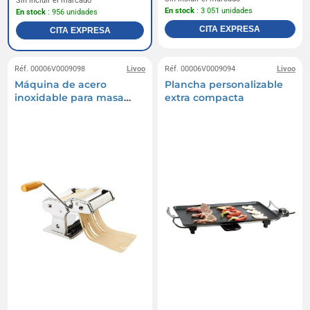
Sin incluir el marcado
En stock
: 3 051 unidades
En stock
: 956 unidades
CITA EXPRESA
CITA EXPRESA
Réf. 00006V0009098
Livoo
Réf. 00006V0009094
Livoo
Máquina de acero
Plancha personalizable
inoxidable para masa
extra compacta
fresca y ravioles