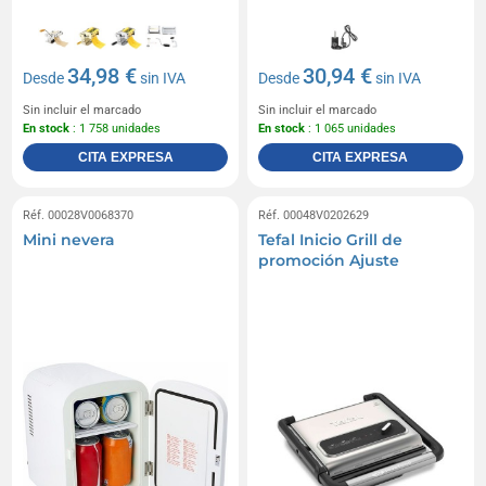
34,98 €
30,94 €
Desde
sin IVA
Desde
sin IVA
Sin incluir el marcado
Sin incluir el marcado
En stock
: 1 758 unidades
En stock
: 1 065 unidades
CITA EXPRESA
CITA EXPRESA
Réf. 00028V0068370
Réf. 00048V0202629
Mini nevera
Tefal Inicio Grill de
promoción Ajuste