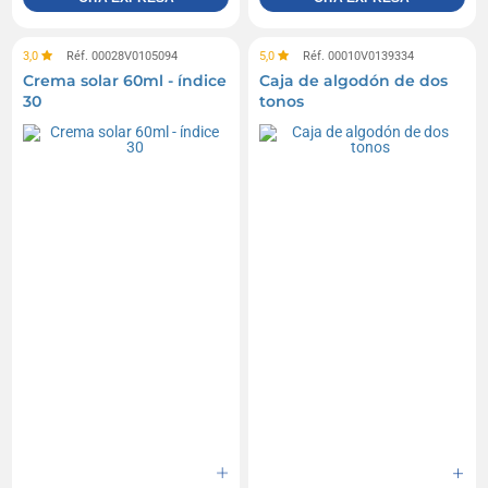
3,0
Réf. 00028V0105094
5,0
Réf. 00010V0139334
Crema solar 60ml - índice
Caja de algodón de dos
30
tonos