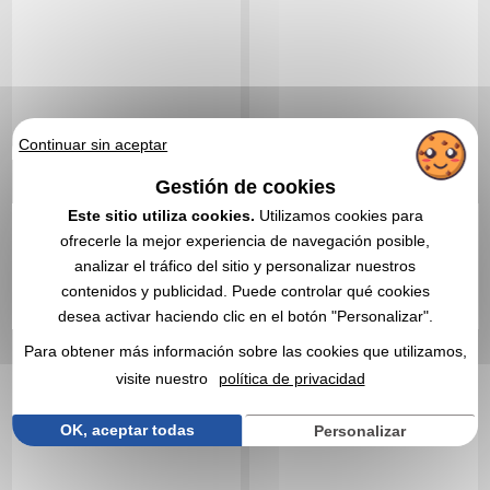
Continuar sin aceptar
Gestión de cookies
0,35 €
0,35 €
Desde
sin IVA
Desde
sin IVA
Este sitio utiliza cookies.
Utilizamos cookies para
Sin incluir el marcado
Sin incluir el marcado
ofrecerle la mejor experiencia de navegación posible,
En stock
: 131 818 unidades
En stock
: 127 663 unidades
analizar el tráfico del sitio y personalizar nuestros
CITA EXPRESA
CITA EXPRESA
contenidos y publicidad. Puede controlar qué cookies
desea activar haciendo clic en el botón "Personalizar".
Réf. 00010V0179249
Réf. 00053V0209492
Para obtener más información sobre las cookies que utilizamos,
BALM - Bálsamo labial
Bálsamo labial - Galax
vegano
visite nuestro
política de privacidad
OK, aceptar todas
Personalizar