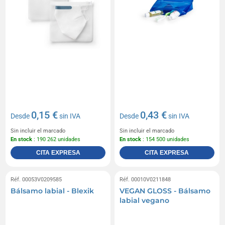
0,15 €
0,43 €
Desde
sin IVA
Desde
sin IVA
Sin incluir el marcado
Sin incluir el marcado
En stock
: 190 262 unidades
En stock
: 154 500 unidades
CITA EXPRESA
CITA EXPRESA
Réf. 00053V0209585
Réf. 00010V0211848
Bálsamo labial - Blexik
VEGAN GLOSS - Bálsamo
labial vegano