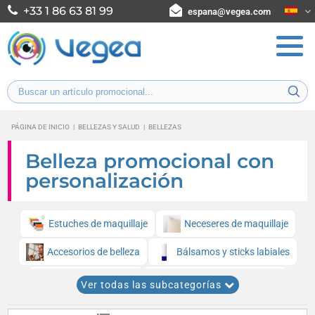
+33 1 86 63 81 99
espana@vegea.com
PÁGINA DE INICIO
|
BELLEZAS Y SALUD
|
BELLEZAS
Belleza promocional con
personalización
Estuches de maquillaje
Neceseres de maquillaje
Accesorios de belleza
Bálsamos y sticks labiales
Espejos de bolsillo
Accesorios de maquillaje
Ver todas las subcategorías
Protectores solares
Estuches transparentes