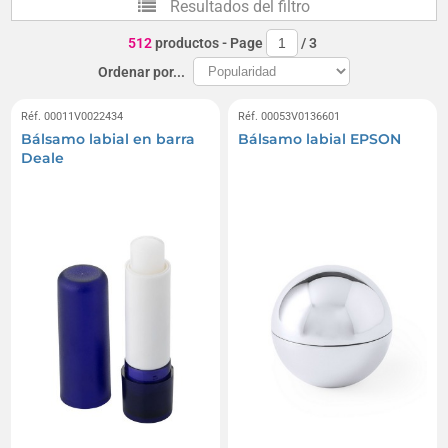
Resultados del filtro
Tratamientos faciales
Cuidados de uñas
512
productos
- Page
/
3
Vaporizadores de perfume
Juegos de manicura
Ordenar por...
Espejos de aumento
Cepillos para el cabello
Réf. 00011V0022434
Réf. 00053V0136601
Bálsamo labial en barra
Bálsamo labial EPSON
Limas de uñas
Peines
Deale
Accesorios y productos exfoliantes para exfoliación
Pinzas de depilar
Maquillajes
Diademas
Cortadoras de césped
Afeitadoras
Depiladores
Planchas de pelo
Espejos iluminados
Secadores de pelo
Cremas hidratantes