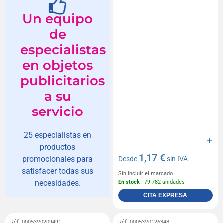
Un equipo
de
especialistas
en objetos
publicitarios
a su
servicio
25 especialistas en
productos
1,17 €
promocionales para
Desde
sin IVA
satisfacer todas sus
Sin incluir el marcado
necesidades.
En stock
: 79 782 unidades
CITA EXPRESA
Réf. 00053V0209491
Réf. 00053V0126348