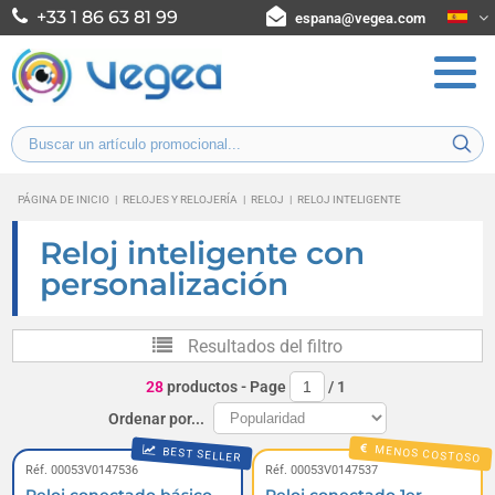
+33 1 86 63 81 99
espana@vegea.com
PÁGINA DE INICIO
|
RELOJES Y RELOJERÍA
|
RELOJ
|
RELOJ INTELIGENTE
Reloj inteligente con
personalización
Resultados del filtro
28
productos
- Page
/
1
Ordenar por...
MENOS COSTOSO
BEST SELLER
Réf. 00053V0147536
Réf. 00053V0147537