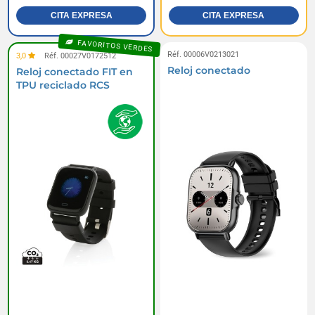
CITA EXPRESA
CITA EXPRESA
FAVORITOS VERDES
Réf. 00006V0213021
3,0
Réf. 00027V0172512
Reloj conectado
Reloj conectado FIT en
TPU reciclado RCS