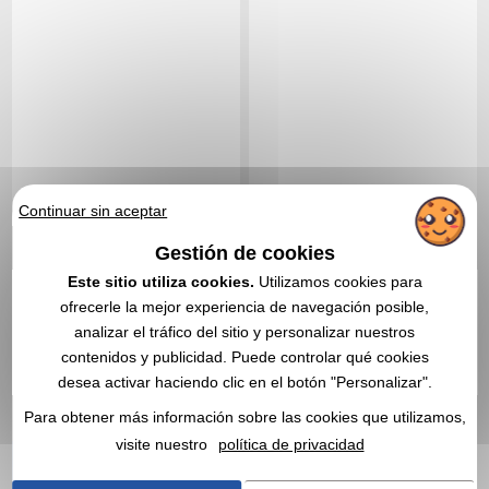
Continuar sin aceptar
Gestión de cookies
Este sitio utiliza cookies.
Utilizamos cookies para
ofrecerle la mejor experiencia de navegación posible,
14,53 €
10,74 €
Desde
sin IVA
Desde
sin IVA
analizar el tráfico del sitio y personalizar nuestros
Sin incluir el marcado
Sin incluir el marcado
contenidos y publicidad. Puede controlar qué cookies
En stock
: 184 unidades
En stock
: 141 unidades
desea activar haciendo clic en el botón "Personalizar".
CITA EXPRESA
CITA EXPRESA
Para obtener más información sobre las cookies que utilizamos,
visite nuestro
política de privacidad
Réf. 00011V0216671
Reloj inteligente Prixton