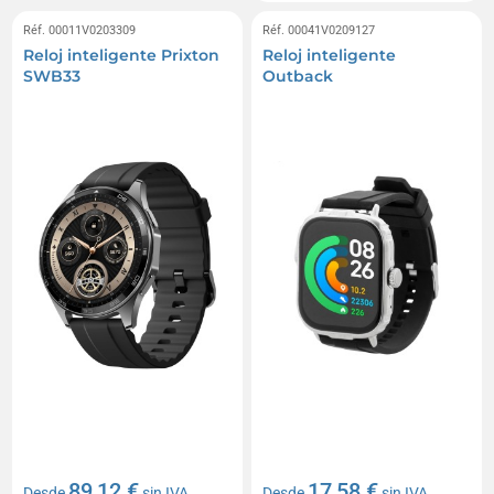
Réf. 00011V0203309
Réf. 00041V0209127
Reloj inteligente Prixton
Reloj inteligente
SWB33
Outback
89,12 €
17,58 €
Desde
sin IVA
Desde
sin IVA