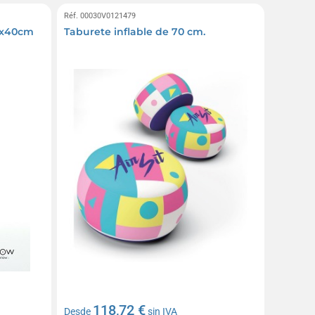
Réf. 00030V0121479
0x40cm
Taburete inflable de 70 cm.
118,72 €
Desde
sin IVA