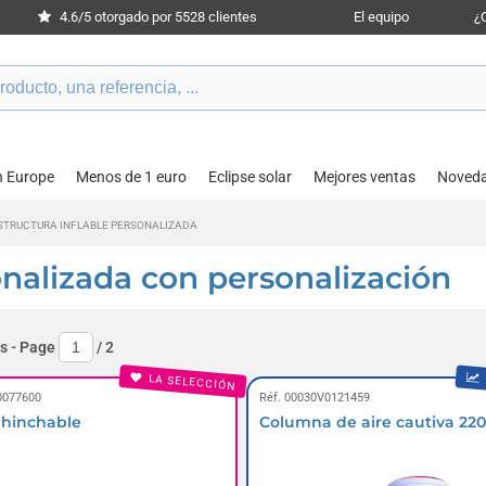
4.6/5 otorgado por 5528 clientes
El equipo
¿
n Europe
Menos de 1 euro
Eclipse solar
Mejores ventas
Noved
STRUCTURA INFLABLE PERSONALIZADA
onalizada con personalización
s
- Page
/
2
LA SELECCIÓN
0077600
Réf. 00030V0121459
 hinchable
Columna de aire cautiva 2