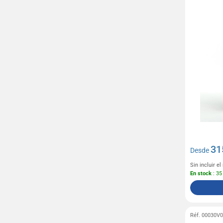
31
Desde
Sin incluir e
En stock
: 35
Réf. 00030V