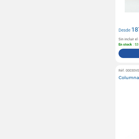
18
Desde
Sin incluir e
En stock
: 53
Réf. 00030V
Columna 