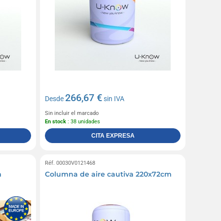
266,67 €
Desde
sin IVA
Sin incluir el marcado
En stock
: 38 unidades
CITA EXPRESA
Réf. 00030V0121468
m
Columna de aire cautiva 220x72cm