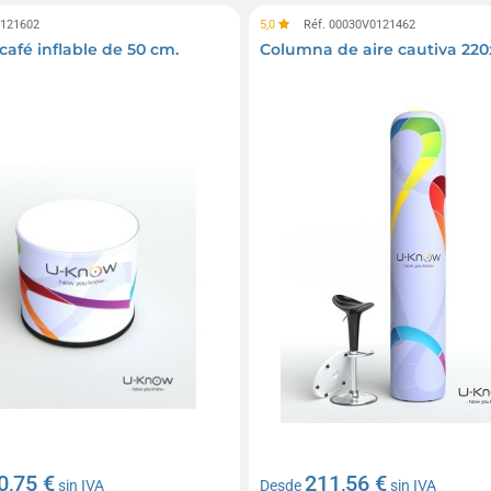
0121602
5,0
Réf. 00030V0121462
café inflable de 50 cm.
Columna de aire cautiva 22
0,75 €
211,56 €
sin IVA
Desde
sin IVA