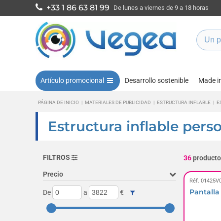
+33 1 86 63 81 99
De lunes a viernes de 9 a 18 horas
Artículo promocional
Desarrollo sostenible
Made i
PÁGINA DE INICIO
|
MATERIALES DE PUBLICIDAD
|
ESTRUCTURA INFLABLE
|
E
Estructura inflable pers
FILTROS
36
producto
Precio
Réf. 01425V
Pantalla
De
a
€