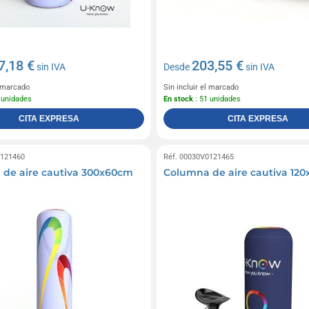
7,18 €
203,55 €
sin IVA
Desde
sin IVA
l marcado
Sin incluir el marcado
 unidades
En stock
: 51 unidades
CITA EXPRESA
CITA EXPRESA
0121460
Réf. 00030V0121465
de aire cautiva 300x60cm
Columna de aire cautiva 12