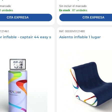
l marcado
Sin incluir el marcado
1 unidades
En stock
: 87 unidades
CITA EXPRESA
CITA EXPRESA
0121461
Réf. 00030V0121480
 inflable - captair 44 easy s
Asiento inflable 1 lugar