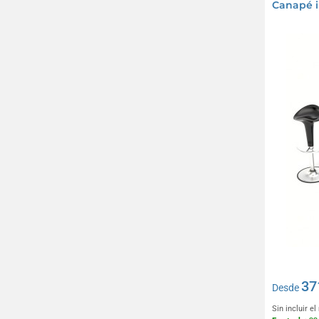
Canapé in
37
Desde
Sin incluir e