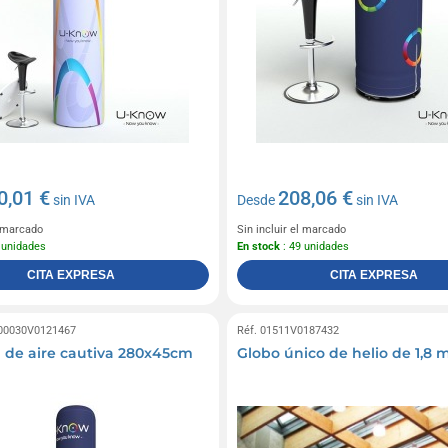
0,01 €
208,06 €
sin IVA
Desde
sin IVA
l marcado
Sin incluir el marcado
 unidades
En stock
: 49 unidades
CITA EXPRESA
CITA EXPRESA
 00030V0121467
Réf. 01511V0187432
de aire cautiva 280x45cm
Globo único de helio de 1,8 