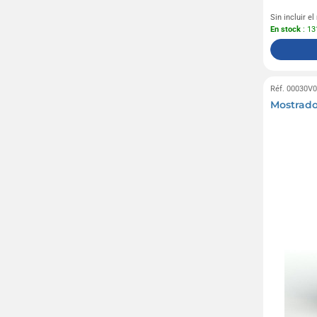
Sin incluir e
En stock
: 13
Réf. 00030V
Mostrador