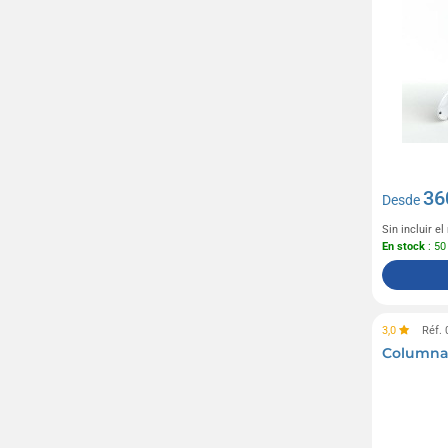
36
Desde
Sin incluir e
En stock
: 50
3,0
Réf.
Columna 