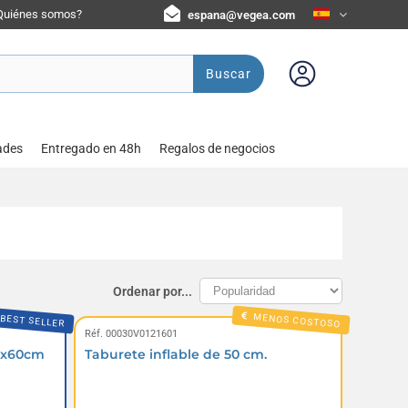
Quiénes somos?
espana@vegea.com
Buscar
ades
Entregado en 48h
Regalos de negocios
Ordenar por...
MENOS COSTOSO
BEST SELLER
Réf. 00030V0121601
20x60cm
Taburete inflable de 50 cm.