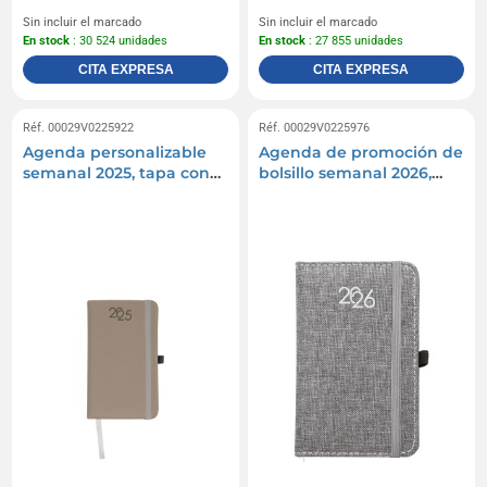
Sin incluir el marcado
Sin incluir el marcado
En stock
: 30 524 unidades
En stock
: 27 855 unidades
CITA EXPRESA
CITA EXPRESA
Réf. 00029V0225922
Réf. 00029V0225976
Agenda personalizable
Agenda de promoción de
semanal 2025, tapa con
bolsillo semanal 2026,
costuras, porta bolígrafos
cubierta rígida en PET
y papel blanco
reciclado con efecto de
mezcla