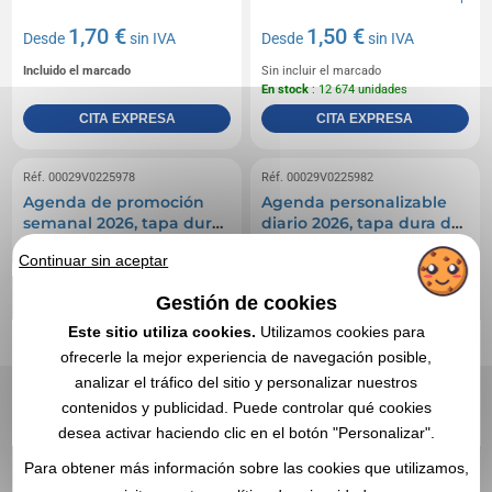
1,70 €
1,50 €
Desde
sin IVA
Desde
sin IVA
Incluido el marcado
Sin incluir el marcado
En stock
: 12 674 unidades
CITA EXPRESA
CITA EXPRESA
Réf. 00029V0225978
Réf. 00029V0225982
Agenda de promoción
Agenda personalizable
semanal 2026, tapa dura
diario 2026, tapa dura de
de PET reciclado con
cartón laminado
Continuar sin aceptar
efecto de mezcla
Gestión de cookies
Este sitio utiliza cookies.
Utilizamos cookies para
ofrecerle la mejor experiencia de navegación posible,
analizar el tráfico del sitio y personalizar nuestros
contenidos y publicidad. Puede controlar qué cookies
desea activar haciendo clic en el botón "Personalizar".
Para obtener más información sobre las cookies que utilizamos,