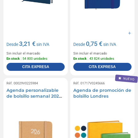
3,21 €
0,75 €
Desde
sin IVA
Desde
sin IVA
Sin incluir el marcado
Sin incluir el marcado
En stock
: 54 800 unidades
En stock
: 43 824 unidades
CITA EXPRESA
CITA EXPRESA
NUEVO
Réf. 00029V0225984
Réf. 01717V0245666
Agenda personalizable
Agenda de promoción de
de bolsillo semanal 2026
bolsillo Londres
con tapa dura