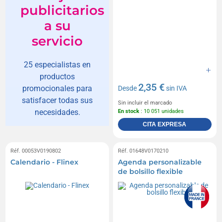
publicitarios
a su
servicio
25 especialistas en
productos
2,35 €
promocionales para
Desde
sin IVA
satisfacer todas sus
Sin incluir el marcado
necesidades.
En stock
: 10 051 unidades
CITA EXPRESA
Réf. 00053V0190802
Réf. 01648V0170210
Calendario - Flinex
Agenda personalizable
de bolsillo flexible