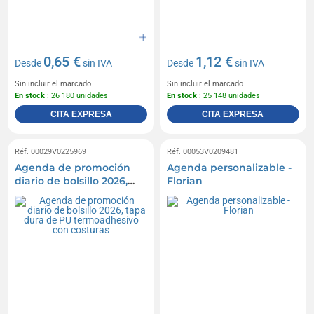
0,65 €
1,12 €
Desde
sin IVA
Desde
sin IVA
Sin incluir el marcado
Sin incluir el marcado
En stock
: 26 180 unidades
En stock
: 25 148 unidades
CITA EXPRESA
CITA EXPRESA
Réf. 00029V0225969
Réf. 00053V0209481
Agenda de promoción
Agenda personalizable -
diario de bolsillo 2026,
Florian
tapa dura de PU
termoadhesivo con
costuras