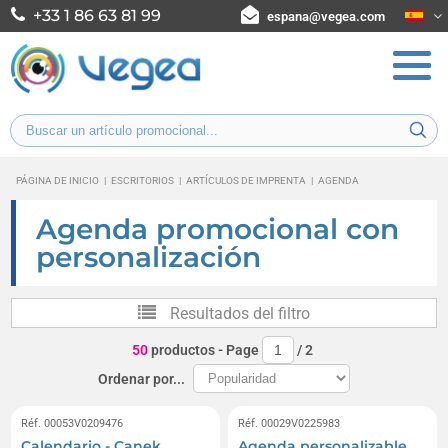
+33 1 86 63 81 99
espana@vegea.com
PÁGINA DE INICIO
|
ESCRITORIOS
|
ARTÍCULOS DE IMPRENTA
|
AGENDA
Agenda promocional con
personalización
Resultados del filtro
50
productos
- Page
/
2
Ordenar por...
Réf. 00053V0209476
Réf. 00029V0225983
Calendario - Canek
Agenda personalizable