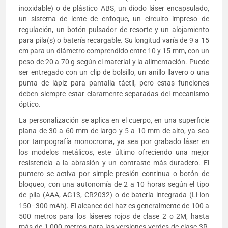
inoxidable) o de plástico ABS, un diodo láser encapsulado,
un sistema de lente de enfoque, un circuito impreso de
regulación, un botón pulsador de resorte y un alojamiento
para pila(s) o batería recargable. Su longitud varía de 9 a 15
cm para un diámetro comprendido entre 10 y 15 mm, con un
peso de 20 a 70 g según el material y la alimentación. Puede
ser entregado con un clip de bolsillo, un anillo llavero o una
punta de lápiz para pantalla táctil, pero estas funciones
deben siempre estar claramente separadas del mecanismo
óptico.
La personalización se aplica en el cuerpo, en una superficie
plana de 30 a 60 mm de largo y 5 a 10 mm de alto, ya sea
por tampografía monocroma, ya sea por grabado láser en
los modelos metálicos, este último ofreciendo una mejor
resistencia a la abrasión y un contraste más duradero. El
puntero se activa por simple presión continua o botón de
bloqueo, con una autonomía de 2 a 10 horas según el tipo
de pila (AAA, AG13, CR2032) o de batería integrada (Li-ion
150–300 mAh). El alcance del haz es generalmente de 100 a
500 metros para los láseres rojos de clase 2 o 2M, hasta
más de 1,000 metros para las versiones verdes de clase 3R,