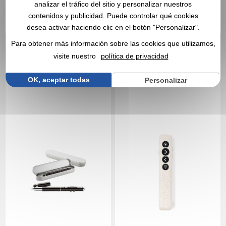
analizar el tráfico del sitio y personalizar nuestros
Sin incluir el marcado
Sin incluir el marcado
contenidos y publicidad. Puede controlar qué cookies
En stock
: 4 unidades
Stock limitado : consúltenos
desea activar haciendo clic en el botón "Personalizar".
CITA EXPRESA
CITA EXPRESA
Para obtener más información sobre las cookies que utilizamos,
visite nuestro
política de privacidad
Réf. 00041V0098086
Réf. 00053V0192664
Puntero láser - Keynote
Presentación puntero
OK, aceptar todas
Personalizar
láser - Lesi