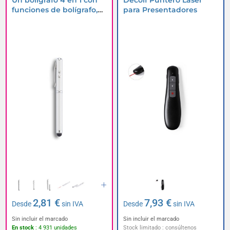
Un bolígrafo 4 en 1 con
Decolf Puntero Láser
funciones de bolígrafo,
para Presentadores
láser y lámpara
2,81 €
7,93 €
Desde
sin IVA
Desde
sin IVA
Sin incluir el marcado
Sin incluir el marcado
En stock
: 4 931 unidades
Stock limitado : consúltenos