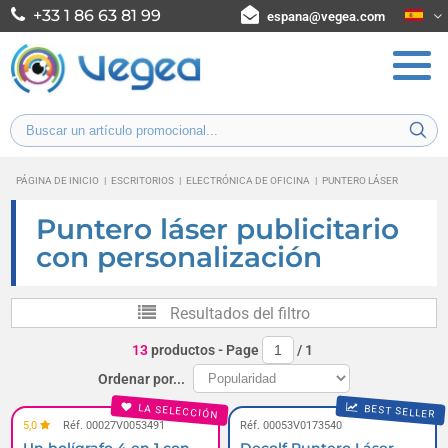
+33 1 86 63 81 99
espana@vegea.com
PÁGINA DE INICIO
|
ESCRITORIOS
|
ELECTRÓNICA DE OFICINA
|
PUNTERO LÁSER
Puntero láser publicitario
con personalización
Resultados del filtro
13
productos
- Page
/
1
Ordenar por...
LA SELECCIÓN
BEST SELLER
5,0
Réf. 00027V0053491
Réf. 00053V0173540