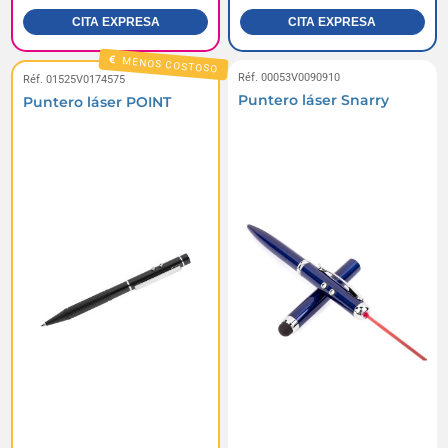
CITA EXPRESA
CITA EXPRESA
MENOS COSTOSO
Réf. 00053V0090910
Réf. 01525V0174575
Puntero láser Snarry
Puntero láser POINT