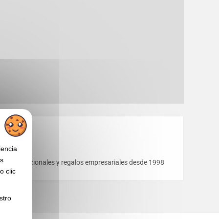
iencia
os
egalos promocionales y regalos empresariales desde 1998
 clic
stro