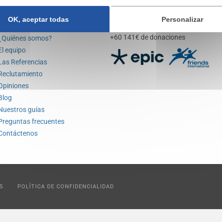
OK, aceptar todas
Personalizar
Compañía Vegea
Vegea se compromete
+60 141€ de donaciones
¿Quiénes somos?
El equipo
Las Referencias
Reclutamiento
Opiniones
Blog
Nuestros guías
Preguntas frecuentes
Contáctenos
S
POLÍTICA DE CONFIDENCIALIDAD