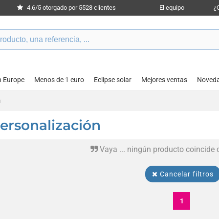
4.6/5 otorgado por 5528 clientes
El equipo
¿
n Europe
Menos de 1 euro
Eclipse solar
Mejores ventas
Noved
T
ersonalización
Vaya ... ningún producto coincide
Cancelar filtros
1