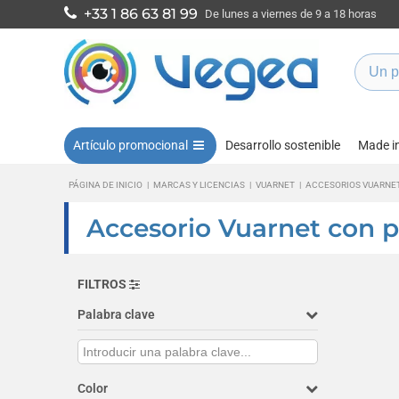
+33 1 86 63 81 99
De lunes a viernes de 9 a 18 horas
Artículo promocional
Desarrollo sostenible
Made i
PÁGINA DE INICIO
|
MARCAS Y LICENCIAS
|
VUARNET
|
ACCESORIOS VUARNE
Accesorio Vuarnet con p
FILTROS
Palabra clave
Color