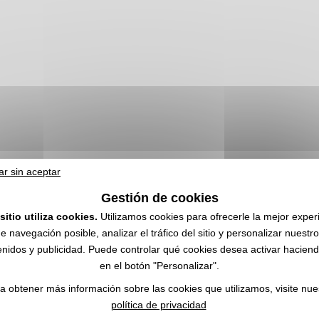
ar sin aceptar
Gestión de cookies
zado con logo | Mayorista
sitio utiliza cookies.
Utilizamos cookies para ofrecerle la mejor exper
e navegación posible, analizar el tráfico del sitio y personalizar nuestr
con su logo ✔️ 94% de clientes satisfechos ✔️ Artículos publicitarios, r
nidos y publicidad. Puede controlar qué cookies desea activar haciendo
en el botón "Personalizar".
a obtener más información sobre las cookies que utilizamos, visite nue
política de privacidad