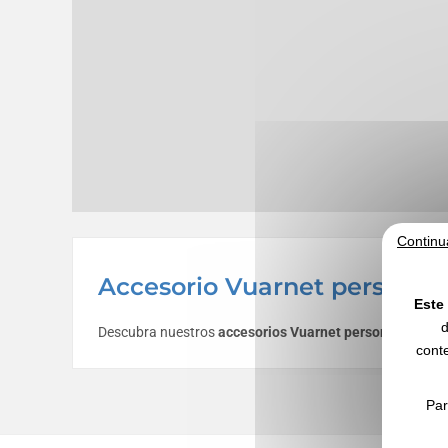
Continu
Accesorio Vuarnet personali
Este 
d
Descubra nuestros
accesorios Vuarnet
personalizables
conte
Par