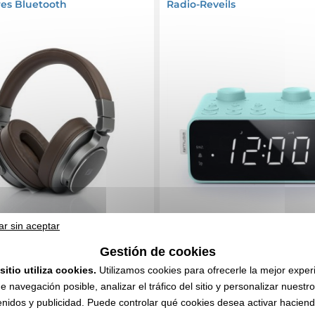
res Bluetooth
Radio-Reveils
ar sin aceptar
Gestión de cookies
sitio utiliza cookies.
Utilizamos cookies para ofrecerle la mejor exper
,52 €
23,02 €
sin IVA
Desde
sin IVA
e navegación posible, analizar el tráfico del sitio y personalizar nuestr
nidos y publicidad. Puede controlar qué cookies desea activar haciendo
l marcado
Sin incluir el marcado