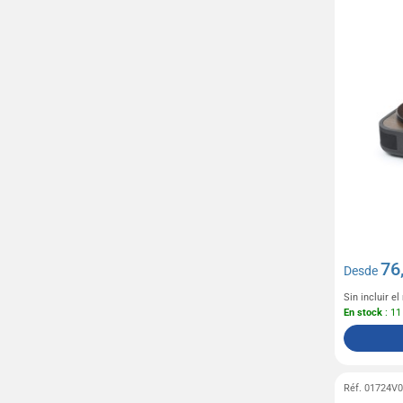
76
Desde
Sin incluir e
En stock
: 11
Réf. 01724V