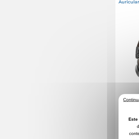
Auricula
Continu
Este 
30
Desde
d
conte
Sin incluir e