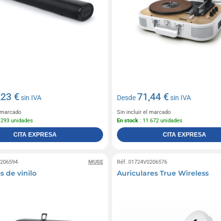
,23 €
71,44 €
sin IVA
Desde
sin IVA
l marcado
Sin incluir el marcado
 293 unidades
En stock
: 11 672 unidades
CITA EXPRESA
CITA EXPRESA
0206594
MUSE
Réf. 01724V0206576
s de vinilo
Auriculares True Wireless