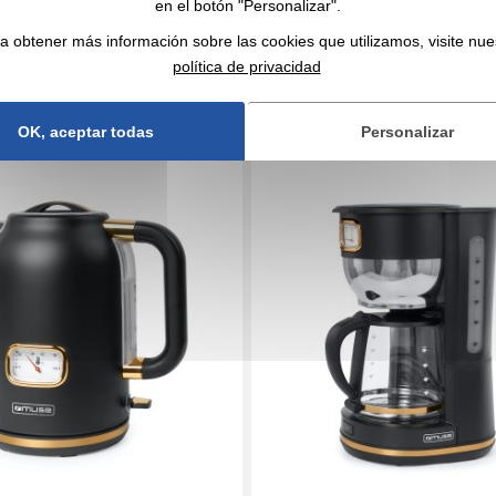
734 unidades
En stock
: 5 524 unidades
en el botón "Personalizar".
CITA EXPRESA
CITA EXPRESA
a obtener más información sobre las cookies que utilizamos, visite nue
política de privacidad
0206604
MUSE
Réf. 01724V0206608
de 1,7 L
Máquina de café
OK, aceptar todas
Personalizar