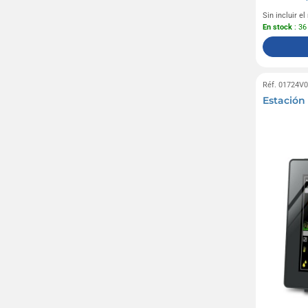
Sin incluir e
En stock
: 36
Réf. 01724V
Estación