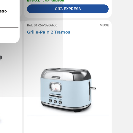
En stock
: 5 054 unidades
CITA EXPRESA
stro
MUSE
Réf. 01724V0206606
MUSE
Grille-Pain 2 Tramos