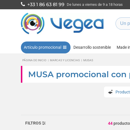
+33 1 86 63 81 99
De lunes a viernes de 9 a 18 horas
Artículo promocional
Desarrollo sostenible
Made i
PÁGINA DE INICIO
|
MARCAS Y LICENCIAS
|
MUSAS
MUSA promocional con p
Produc
FILTROS
44
producto