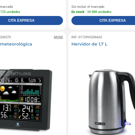
l marcado
Sin incluir el marcado
 725 unidades
En stock
: 34 888 unidades
CITA EXPRESA
CITA EXPRESA
0206570
MUSE
Réf. 01724V0206602
 meteorológica
Hervidor de 1,7 L