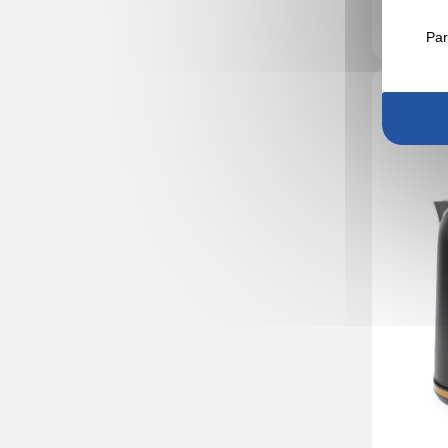
En stock
: 6 
Par
Réf. 01724V
Hervidor 