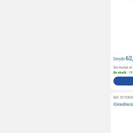
62
Desde
Sin incluir e
En stock
: 15
Réf. 01724V
Giradisco