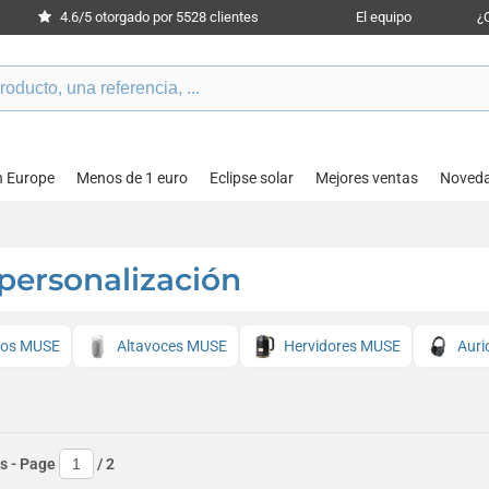
4.6/5 otorgado por 5528 clientes
El equipo
¿
n Europe
Menos de 1 euro
Eclipse solar
Mejores ventas
Noved
ersonalización
tos MUSE
Altavoces MUSE
Hervidores MUSE
Auri
s
- Page
/
2