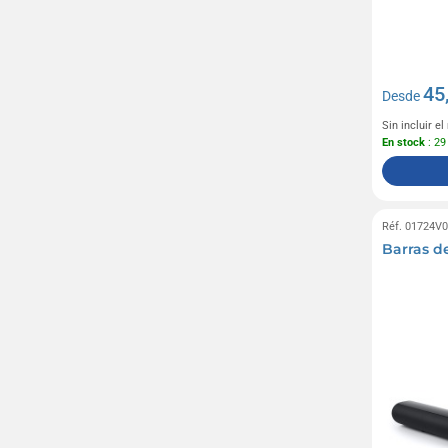
45
Desde
Sin incluir e
En stock
: 29
Réf. 01724V
Barras d