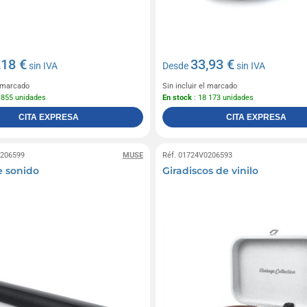
,18 €
33,93 €
sin IVA
Desde
sin IVA
l marcado
Sin incluir el marcado
 855 unidades
En stock
: 18 173 unidades
CITA EXPRESA
CITA EXPRESA
0206599
MUSE
Réf. 01724V0206593
e sonido
Giradiscos de vinilo