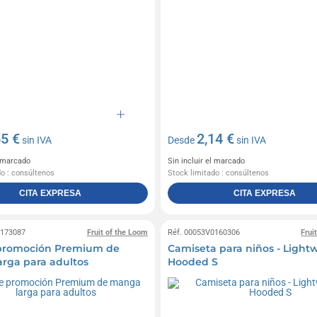
55 €
2,14 €
sin IVA
Desde
sin IVA
l marcado
Sin incluir el marcado
do : consúltenos
Stock limitado : consúltenos
CITA EXPRESA
CITA EXPRESA
0173087
Fruit of the Loom
Réf. 00053V0160306
Frui
 promoción Premium de
Camiseta para niños - Light
rga para adultos
Hooded S