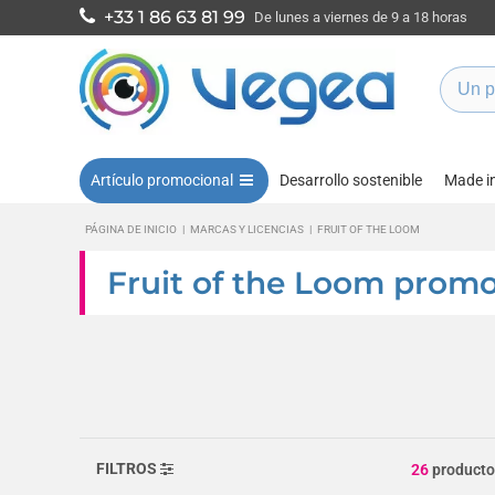
+33 1 86 63 81 99
De lunes a viernes de 9 a 18 horas
Artículo promocional
Desarrollo sostenible
Made i
PÁGINA DE INICIO
|
MARCAS Y LICENCIAS
|
FRUIT OF THE LOOM
Fruit of the Loom promo
FILTROS
26
producto