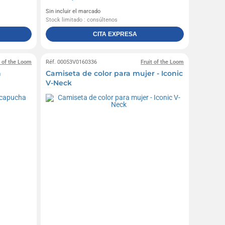
Sin incluir el marcado
Stock limitado : consúltenos
CITA EXPRESA
t of the Loom
Réf. 00053V0160336
Fruit of the Loom
n
Camiseta de color para mujer - Iconic
V-Neck