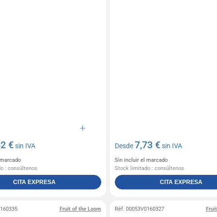
52 €
7,73 €
sin IVA
Desde
sin IVA
l marcado
Sin incluir el marcado
do : consúltenos
Stock limitado : consúltenos
CITA EXPRESA
CITA EXPRESA
0160335
Fruit of the Loom
Réf. 00053V0160327
Frui