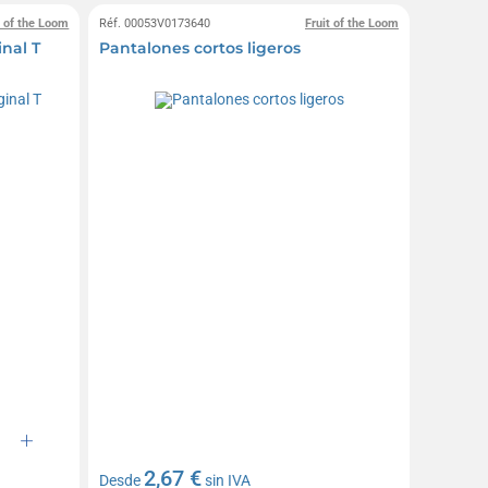
t of the Loom
Réf. 00053V0173640
Fruit of the Loom
inal T
Pantalones cortos ligeros
2,67 €
Desde
sin IVA