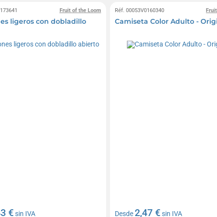
0173641
Fruit of the Loom
Réf. 00053V0160340
Frui
es ligeros con dobladillo
Camiseta Color Adulto - Orig
43 €
2,47 €
sin IVA
Desde
sin IVA