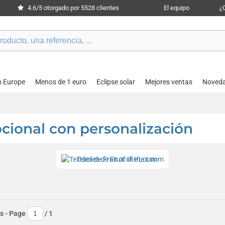
4.6/5 otorgado por 5528 clientes
El equipo
¿
n Europe
Menos de 1 euro
Eclipse solar
Mejores ventas
Noved
cional con personalización
Textiles de Fruit of the Loom
s
- Page
/
1