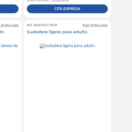
Stock limitado : consúltenos
CITA EXPRESA
t of the Loom
Réf. 00053V0173639
Fruit of the Loom
In
Sudadera ligera para adulto