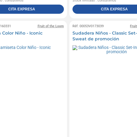
do : consúltenos
Stock limitado : consúltenos
CITA EXPRESA
CITA EXPRESA
0160331
Fruit of the Loom
Réf. 00053V0173039
Frui
Color Niño - Iconic
Sudadera Niños - Classic Set-
Sweat de promoción