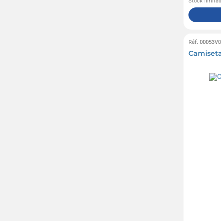
Stock limita
Réf. 00053V
Camiseta 