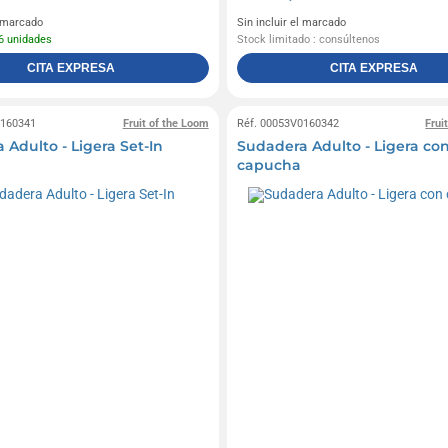
l marcado
Sin incluir el marcado
6 unidades
Stock limitado : consúltenos
CITA EXPRESA
CITA EXPRESA
0160341
Fruit of the Loom
Réf. 00053V0160342
Frui
 Adulto - Ligera Set-In
Sudadera Adulto - Ligera co
capucha