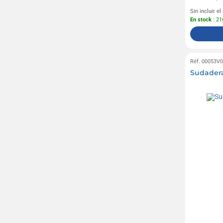
Sin incluir e
En stock
: 21
Réf. 00053V
Sudadera