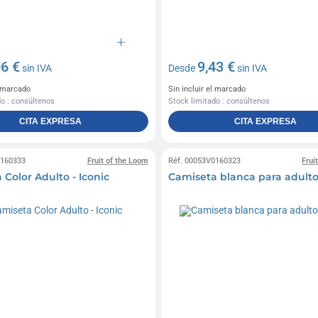
06 €
9,43 €
sin IVA
Desde
sin IVA
l marcado
Sin incluir el marcado
do : consúltenos
Stock limitado : consúltenos
CITA EXPRESA
CITA EXPRESA
0160333
Fruit of the Loom
Réf. 00053V0160323
Frui
Color Adulto - Iconic
Camiseta blanca para adulto 